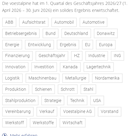
Die voestalpine hat im 1. Quartal des Geschäftsjahres 2026/27 (1.
April 2026 – 30. Juni 2026) ein solides Ergebnis erwirtschaftet.
ABB
Aufsichtsrat
Automobil
Automotive
Betriebsergebnis
Bund
Deutschland
Donawitz
Energie
Entwicklung
Ergebnis
EU
Europa
Finanzierung
Geschäftsjahr
HZ
Industrie
ING
Innovation
Investition
Kanada
Lagertechnik
Logistik
Maschinenbau
Metallurgie
Nordamerika
Produktion
Schienen
Schrott
Stahl
Stahlproduktion
Strategie
Technik
USA
Vereinbarung
Verkauf
Voestalpine AG
Vorstand
Werkstoff
Werkstoffe
Wirtschaft
Mehr erfahren