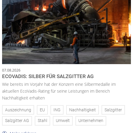
07.08.2026
ECOVADIS: SILBER FÜR SALZGITTER AG
Wie bereits im Vorjahr hat der Konzern eine Silbermedaille im
aktuellen EcoVadis-Rating für seine Leistungen im Bereich
Nachhaltigkeit erhalten
Auszeichnung
EU
ING
Nachhaltigkeit
Salzgitter
Salzgitter AG
Stahl
Umwelt
Unternehmen