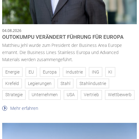
04.08.2026
OUTOKUMPU VERÄNDERT FÜHRUNG FÜR EUROPA
Matthieu Jehl wurde zum President der Business Area Europe
ernannt. Die Business Lines Stainless Europa und Advanced
Materials werden zusammengeführt.
Energie
EU
Europa
Industrie
ING
KI
Krefeld
Legierungen
Stahl
Stahlindustrie
Strategie
Unternehmen
USA
Vertrieb
Wettbewerb
Mehr erfahren