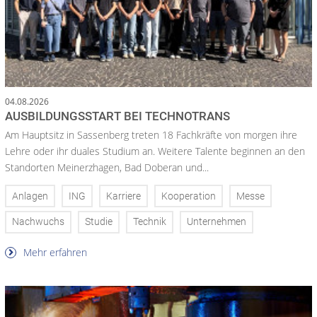
04.08.2026
AUSBILDUNGSSTART BEI TECHNOTRANS
Am Hauptsitz in Sassenberg treten 18 Fachkräfte von morgen ihre
Lehre oder ihr duales Studium an. Weitere Talente beginnen an den
Standorten Meinerzhagen, Bad Doberan und...
Anlagen
ING
Karriere
Kooperation
Messe
Nachwuchs
Studie
Technik
Unternehmen
Mehr erfahren