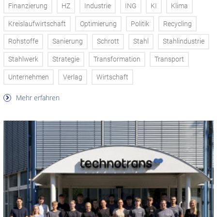
Finanzierung
HZ
Industrie
ING
KI
Klima
Kreislaufwirtschaft
Optimierung
Politik
Recycling
Rohstoffe
Sanierung
Schrott
Stahl
Stahlindustrie
Stahlwerk
Strategie
Transformation
Transport
Unternehmen
Verlag
Wirtschaft
Mehr erfahren