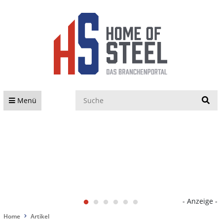
S
Menü
- Anzeige -
Home
Artikel