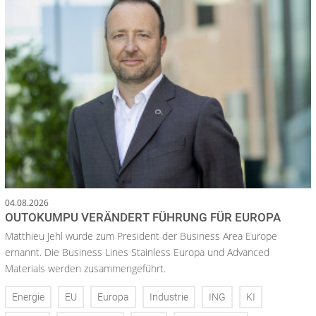
04.08.2026
OUTOKUMPU VERÄNDERT FÜHRUNG FÜR EUROPA
Matthieu Jehl wurde zum President der Business Area Europe
ernannt. Die Business Lines Stainless Europa und Advanced
Materials werden zusammengeführt.
Energie
EU
Europa
Industrie
ING
KI