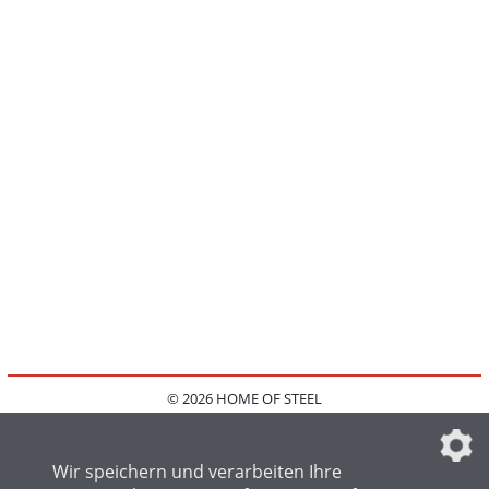
© 2026 HOME OF STEEL
HOME
KONTAKT
MEDIADATEN
DATENSCHUTZ
IMPRESSUM
FAQ
DATENSCHUTZEINSTELLUNGEN
Wir speichern und verarbeiten Ihre