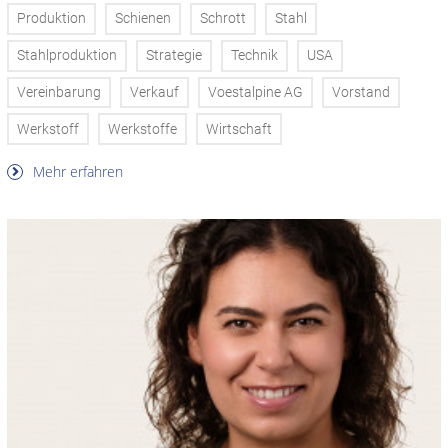
Produktion
Schienen
Schrott
Stahl
Stahlproduktion
Strategie
Technik
USA
Vereinbarung
Verkauf
Voestalpine AG
Vorstand
Werkstoff
Werkstoffe
Wirtschaft
Mehr erfahren