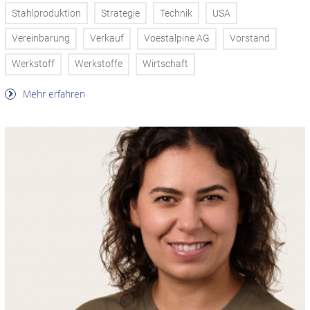
Stahlproduktion
Strategie
Technik
USA
Vereinbarung
Verkauf
Voestalpine AG
Vorstand
Werkstoff
Werkstoffe
Wirtschaft
Mehr erfahren