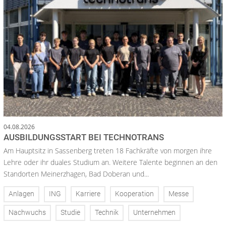
04.08.2026
AUSBILDUNGSSTART BEI TECHNOTRANS
Am Hauptsitz in Sassenberg treten 18 Fachkräfte von morgen ihre
Lehre oder ihr duales Studium an. Weitere Talente beginnen an den
Standorten Meinerzhagen, Bad Doberan und...
Anlagen
ING
Karriere
Kooperation
Messe
Nachwuchs
Studie
Technik
Unternehmen