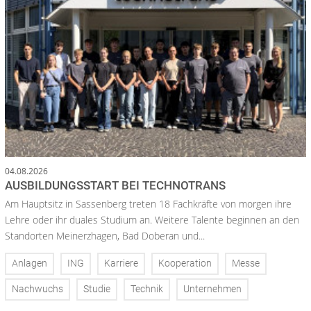
04.08.2026
AUSBILDUNGSSTART BEI TECHNOTRANS
Am Hauptsitz in Sassenberg treten 18 Fachkräfte von morgen ihre
Lehre oder ihr duales Studium an. Weitere Talente beginnen an den
Standorten Meinerzhagen, Bad Doberan und...
Anlagen
ING
Karriere
Kooperation
Messe
Nachwuchs
Studie
Technik
Unternehmen