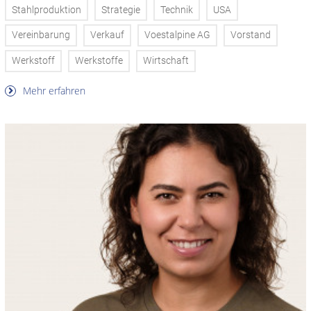
Stahlproduktion
Strategie
Technik
USA
Vereinbarung
Verkauf
Voestalpine AG
Vorstand
Werkstoff
Werkstoffe
Wirtschaft
Mehr erfahren