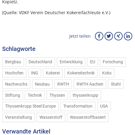
Kopietz.
(Quelle: VDKF Verein Deutscher Kokereifachleute e.V.)
Jetzt teilen
Schlagworte
Bergbau
Deutschland
Entwicklung
EU
Forschung
Hochofen
ING
Kokerei
Kokereitechnik
Koks
Nachwuchs
Neubau
RWTH
RWTH Aachen
Stahl
Stiftung
Technik
Thyssen
thyssenkrupp
Thyssenkrupp Steel Europe
Transformation
USA
Veranstaltung
Wasserstoff
Wasserstoffbasiert
Verwandte Artikel