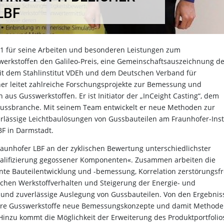
LBF
021 für seine Arbeiten und besonderen Leistungen zum
erkstoffen den Galileo-Preis, eine Gemeinschaftsauszeichnung de
it dem Stahlinstitut VDEh und dem Deutschen Verband für
her leitet zahlreiche Forschungsprojekte zur Bemessung und
aus Gusswerkstoffen. Er ist Initiator der „InCeight Casting“, dem
 Gussbranche. Mit seinem Team entwickelt er neue Methoden zur
erlässige Leichtbaulösungen von Gussbauteilen am Fraunhofer-Inst
BF in Darmstadt.
 Fraunhofer LBF an der zyklischen Bewertung unterschiedlichster
»Qualifizierung gegossener Komponenten«. Zusammen arbeiten die
ente Bauteilentwicklung und -bemessung, Korrelation zerstörungsfr
schen Werkstoffverhalten und Steigerung der Energie- und
e und zuverlässige Auslegung von Gussbauteilen. Von den Ergebnis
r ihre Gusswerkstoffe neue Bemessungskonzepte und damit Method
inzu kommt die Möglichkeit der Erweiterung des Produktportfolio