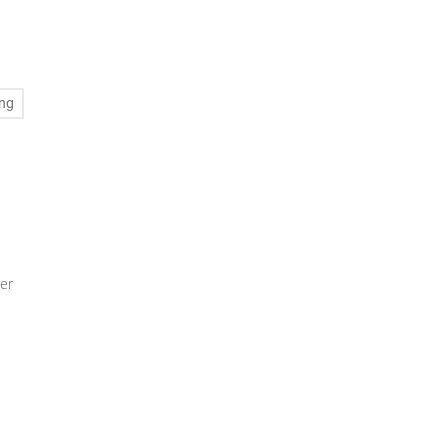
ng
er