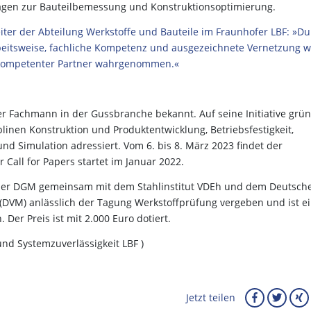
lagen zur Bauteilbemessung und Konstruktionsoptimierung.
iter der Abteilung Werkstoffe und Bauteile im Fraunhofer LBF: »D
rbeitsweise, fachliche Kompetenz und ausgezeichnete Vernetzung w
s kompetenter Partner wahrgenommen.«
er Fachmann in der Gussbranche bekannt. Auf seine Initiative grü
plinen Konstruktion und Produktentwicklung, Betriebsfestigkeit,
und Simulation adressiert. Vom 6. bis 8. März 2023 findet der
 Call for Papers startet im Januar 2022.
n der DGM gemeinsam mit dem Stahlinstitut VDEh und dem Deutsch
(DVM) anlässlich der Tagung Werkstoffprüfung vergeben und ist e
Der Preis ist mit 2.000 Euro dotiert.
 und Systemzuverlässigkeit LBF )
Jetzt teilen