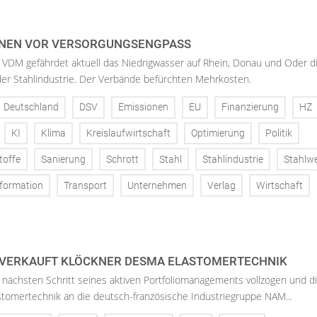
NEN VOR VERSORGUNGSENGPASS
 VDM gefährdet aktuell das Niedrigwasser auf Rhein, Donau und Oder d
der Stahlindustrie. Der Verbände befürchten Mehrkosten.
Deutschland
DSV
Emissionen
EU
Finanzierung
HZ
KI
Klima
Kreislaufwirtschaft
Optimierung
Politik
toffe
Sanierung
Schrott
Stahl
Stahlindustrie
Stahlw
formation
Transport
Unternehmen
Verlag
Wirtschaft
 VERKAUFT KLÖCKNER DESMA ELASTOMERTECHNIK
nächsten Schritt seines aktiven Portfoliomanagements vollzogen und d
tomertechnik an die deutsch-französische Industriegruppe NAM...