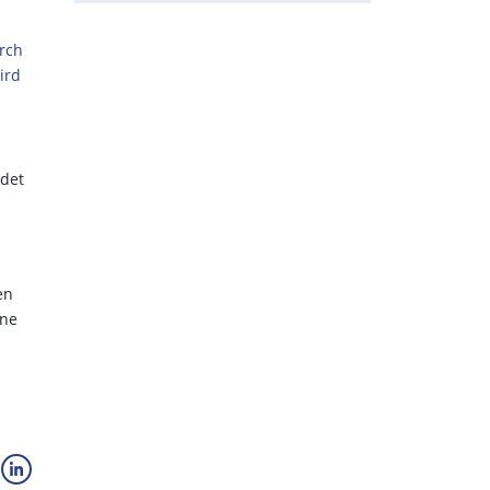
urch
ird
ndet
en
ine