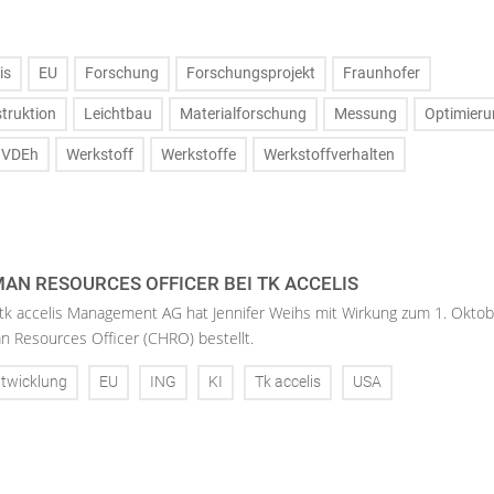
is
EU
Forschung
Forschungsprojekt
Fraunhofer
truktion
Leichtbau
Materialforschung
Messung
Optimieru
VDEh
Werkstoff
Werkstoffe
Werkstoffverhalten
AN RESOURCES OFFICER BEI TK ACCELIS
 tk accelis Management AG hat Jennifer Weihs mit Wirkung zum 1. Oktob
n Resources Officer (CHRO) bestellt.
twicklung
EU
ING
KI
Tk accelis
USA