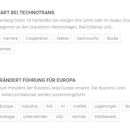
ART BEI TECHNOTRANS
enberg treten 18 Fachkräfte von morgen ihre Lehre oder ihr duales St
 beginnen an den Standorten Meinerzhagen, Bad Doberan und...
Karriere
Kooperation
Messe
Nachwuchs
Studie
nehmen
RÄNDERT FÜHRUNG FÜR EUROPA
 zum President der Business Area Europe ernannt. Die Business Lines
d Advanced Materials werden zusammengeführt.
Europa
Industrie
ING
KI
Krefeld
Legierungen
St
Strategie
Unternehmen
USA
Vertrieb
Wettbewerb