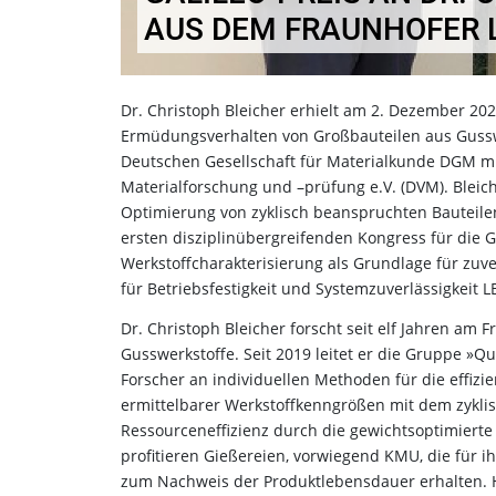
AUS DEM FRAUNHOFER 
Dr. Christoph Bleicher erhielt am 2. Dezember 2
Ermüdungsverhalten von Großbauteilen aus Gussw
Deutschen Gesellschaft für Materialkunde DGM m
Materialforschung und –prüfung e.V. (DVM). Bleic
Optimierung von zyklisch beanspruchten Bauteilen 
ersten disziplinübergreifenden Kongress für die
Werkstoffcharakterisierung als Grundlage für zuv
für Betriebsfestigkeit und Systemzuverlässigkeit L
Dr. Christoph Bleicher forscht seit elf Jahren am
Gusswerkstoffe. Seit 2019 leitet er die Gruppe 
Forscher an individuellen Methoden für die effizi
ermittelbarer Werkstoffkenngrößen mit dem zykli
Ressourceneffizienz durch die gewichtsoptimiert
profitieren Gießereien, vorwiegend KMU, die fü
zum Nachweis der Produktlebensdauer erhalten. H