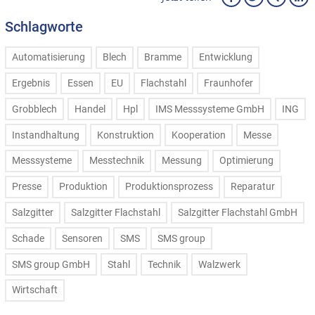
Schlagworte
Automatisierung
Blech
Bramme
Entwicklung
Ergebnis
Essen
EU
Flachstahl
Fraunhofer
Grobblech
Handel
Hpl
IMS Messsysteme GmbH
ING
Instandhaltung
Konstruktion
Kooperation
Messe
Messsysteme
Messtechnik
Messung
Optimierung
Presse
Produktion
Produktionsprozess
Reparatur
Salzgitter
Salzgitter Flachstahl
Salzgitter Flachstahl GmbH
Schade
Sensoren
SMS
SMS group
SMS group GmbH
Stahl
Technik
Walzwerk
Wirtschaft