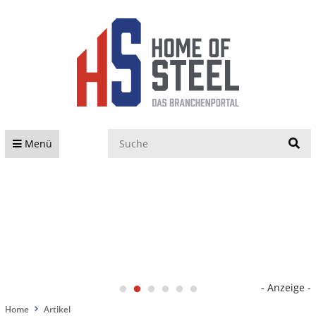
S
Menü
- Anzeige -
Home
Artikel