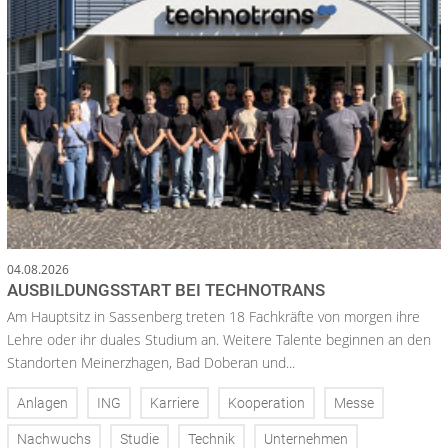
04.08.2026
AUSBILDUNGSSTART BEI TECHNOTRANS
Am Hauptsitz in Sassenberg treten 18 Fachkräfte von morgen ihre
Lehre oder ihr duales Studium an. Weitere Talente beginnen an den
Standorten Meinerzhagen, Bad Doberan und...
Anlagen
ING
Karriere
Kooperation
Messe
Nachwuchs
Studie
Technik
Unternehmen