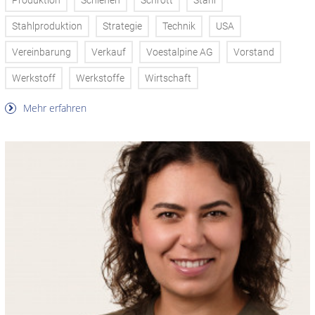
Produktion
Schienen
Schrott
Stahl
Stahlproduktion
Strategie
Technik
USA
Vereinbarung
Verkauf
Voestalpine AG
Vorstand
Werkstoff
Werkstoffe
Wirtschaft
Mehr erfahren