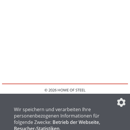
© 2026 HOME OF STEEL
HOME
KONTAKT
MEDIADATEN
DATENSCHUTZ
IMPRESSUM
FAQ
DATENSCHUTZEINSTELLUNGEN
Wir speichern und verarbeiten Ihre
personenbezogenen Informationen für
folgende Zwecke:
Betrieb der Webseite,
Besucher-Statistiken
.