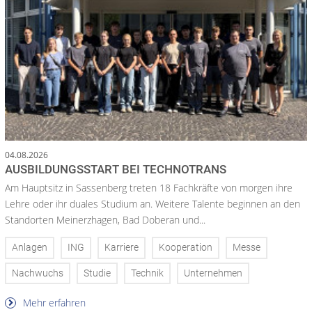
04.08.2026
AUSBILDUNGSSTART BEI TECHNOTRANS
Am Hauptsitz in Sassenberg treten 18 Fachkräfte von morgen ihre
Lehre oder ihr duales Studium an. Weitere Talente beginnen an den
Standorten Meinerzhagen, Bad Doberan und...
Anlagen
ING
Karriere
Kooperation
Messe
Nachwuchs
Studie
Technik
Unternehmen
Mehr erfahren