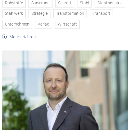
Rohstoffe
Sanierung
Schrott
Stahl
Stahlindustrie
Stahlwerk
Strategie
Transformation
Transport
Unternehmen
Verlag
Wirtschaft
Mehr erfahren