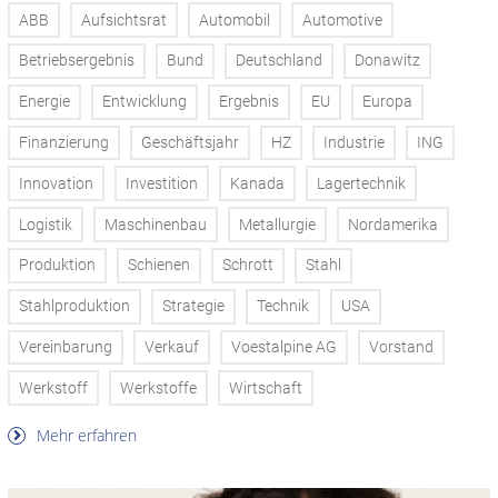
ABB
Aufsichtsrat
Automobil
Automotive
Betriebsergebnis
Bund
Deutschland
Donawitz
Energie
Entwicklung
Ergebnis
EU
Europa
Finanzierung
Geschäftsjahr
HZ
Industrie
ING
Innovation
Investition
Kanada
Lagertechnik
Logistik
Maschinenbau
Metallurgie
Nordamerika
Produktion
Schienen
Schrott
Stahl
Stahlproduktion
Strategie
Technik
USA
Vereinbarung
Verkauf
Voestalpine AG
Vorstand
Werkstoff
Werkstoffe
Wirtschaft
Mehr erfahren