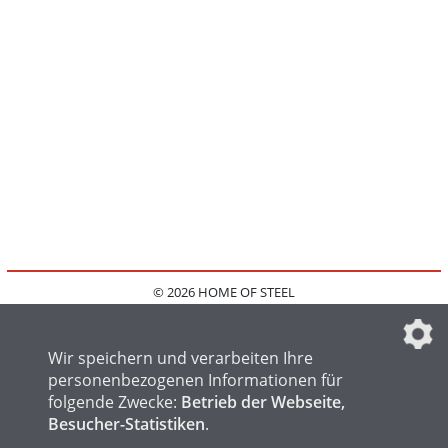
© 2026 HOME OF STEEL
HOME
KONTAKT
MEDIADATEN
DATENSCHUTZ
IMPRESSUM
FAQ
DATENSCHUTZEINSTELLUNGEN
Wir speichern und verarbeiten Ihre
personenbezogenen Informationen für
folgende Zwecke:
Betrieb der Webseite,
Besucher-Statistiken
.
HOME OF WELDING
HOME OF FOUNDRY