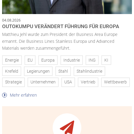
04.08.2026
OUTOKUMPU VERÄNDERT FÜHRUNG FÜR EUROPA
Matthieu Jehl wurde zum President der Business Area Europe
ernannt. Die Business Lines Stainless Europa und Advanced
Materials werden zusammengeführt.
Energie
EU
Europa
Industrie
ING
KI
Krefeld
Legierungen
Stahl
Stahlindustrie
Strategie
Unternehmen
USA
Vertrieb
Wettbewerb
Mehr erfahren