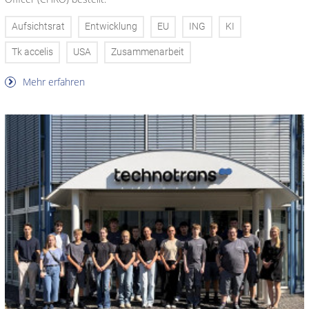
Aufsichtsrat
Entwicklung
EU
ING
KI
Tk accelis
USA
Zusammenarbeit
Mehr erfahren