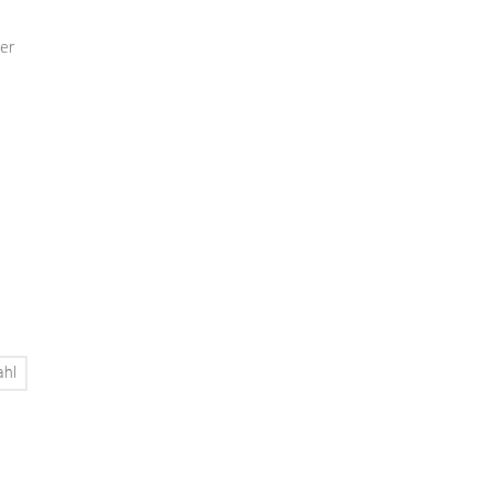
er
ahl