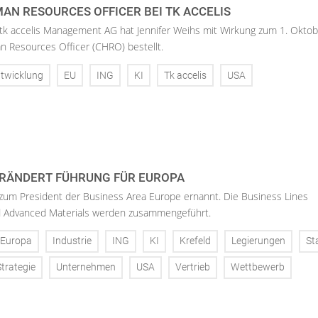
AN RESOURCES OFFICER BEI TK ACCELIS
 tk accelis Management AG hat Jennifer Weihs mit Wirkung zum 1. Oktob
n Resources Officer (CHRO) bestellt.
twicklung
EU
ING
KI
Tk accelis
USA
RÄNDERT FÜHRUNG FÜR EUROPA
 zum President der Business Area Europe ernannt. Die Business Lines
d Advanced Materials werden zusammengeführt.
Europa
Industrie
ING
KI
Krefeld
Legierungen
St
Strategie
Unternehmen
USA
Vertrieb
Wettbewerb