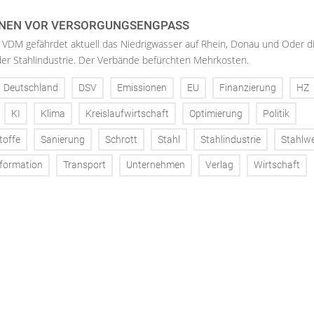
NEN VOR VERSORGUNGSENGPASS
 VDM gefährdet aktuell das Niedrigwasser auf Rhein, Donau und Oder d
der Stahlindustrie. Der Verbände befürchten Mehrkosten.
Deutschland
DSV
Emissionen
EU
Finanzierung
HZ
KI
Klima
Kreislaufwirtschaft
Optimierung
Politik
toffe
Sanierung
Schrott
Stahl
Stahlindustrie
Stahlw
formation
Transport
Unternehmen
Verlag
Wirtschaft