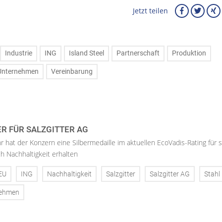
Jetzt teilen
Industrie
ING
Island Steel
Partnerschaft
Produktion
Unternehmen
Vereinbarung
ER FÜR SALZGITTER AG
hr hat der Konzern eine Silbermedaille im aktuellen EcoVadis-Rating für 
h Nachhaltigkeit erhalten
EU
ING
Nachhaltigkeit
Salzgitter
Salzgitter AG
Stahl
nehmen