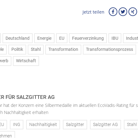
Jetzt teilen
Deutschland
Energie
EU
Feuerverzinkung
IBU
Indust
le
Politik
Stahl
Transformation
Transformationsprozess
werb
Wirtschaft
ER FÜR SALZGITTER AG
hr hat der Konzern eine Silbermedaille im aktuellen EcoVadis-Rating für 
h Nachhaltigkeit erhalten
EU
ING
Nachhaltigkeit
Salzgitter
Salzgitter AG
Stahl
nehmen