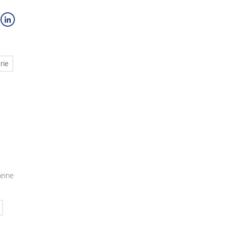
rie
seine