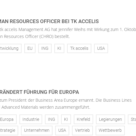
AN RESOURCES OFFICER BEI TK ACCELIS
 tk accelis Management AG hat Jennifer Weihs mit Wirkung zum 1. Oktob
n Resources Officer (CHRO) bestellt.
twicklung
EU
ING
KI
Tk accelis
USA
RÄNDERT FÜHRUNG FÜR EUROPA
 zum President der Business Area Europe ernannt. Die Business Lines
d Advanced Materials werden zusammengeführt.
Europa
Industrie
ING
KI
Krefeld
Legierungen
St
Strategie
Unternehmen
USA
Vertrieb
Wettbewerb