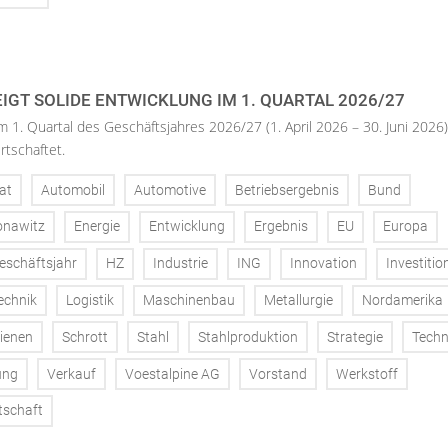
IGT SOLIDE ENTWICKLUNG IM 1. QUARTAL 2026/27
m 1. Quartal des Geschäftsjahres 2026/27 (1. April 2026 – 30. Juni 2026)
rtschaftet.
at
Automobil
Automotive
Betriebsergebnis
Bund
onawitz
Energie
Entwicklung
Ergebnis
EU
Europa
eschäftsjahr
HZ
Industrie
ING
Innovation
Investitio
echnik
Logistik
Maschinenbau
Metallurgie
Nordamerika
ienen
Schrott
Stahl
Stahlproduktion
Strategie
Techn
ung
Verkauf
Voestalpine AG
Vorstand
Werkstoff
tschaft