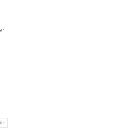
er
ahl