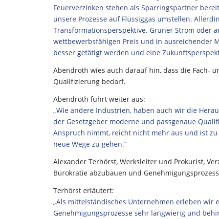
Feuerverzinken stehen als Sparringspartner berei
unsere Prozesse auf Flüssiggas umstellen. Allerd
Transformationsperspektive. Grüner Strom oder a
wettbewerbsfähigen Preis und in ausreichender Me
besser getätigt werden und eine Zukunftsperspekt
Abendroth wies auch darauf hin, dass die Fach- 
Qualifizierung bedarf.
Abendroth führt weiter aus:
„Wie andere Industrien, haben auch wir die Heraus
der Gesetzgeber moderne und passgenaue Qualifizi
Anspruch nimmt, reicht nicht mehr aus und ist zu 
neue Wege zu gehen.“
Alexander Terhörst, Werksleiter und Prokurist, V
Bürokratie abzubauen und Genehmigungsprozesse
Terhörst erläutert:
„Als mittelständisches Unternehmen erleben wir e
Genehmigungsprozesse sehr langwierig und behin