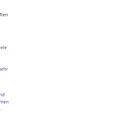
ften
iele
mehr
und
hmen
.