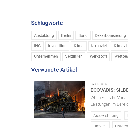
Schlagworte
Ausbildung
Berlin
Bund
Dekarbonisierung
ING
Investition
Klima
Klimaziel
Klimazie
Unternehmen
Verzinken
Werkstoff
Wettbe
Verwandte Artikel
07.08.2026
ECOVADIS: SILB
Wie bereits im Vorja
Leistungen im Bereic
Auszeichnung
Umwelt
Unter