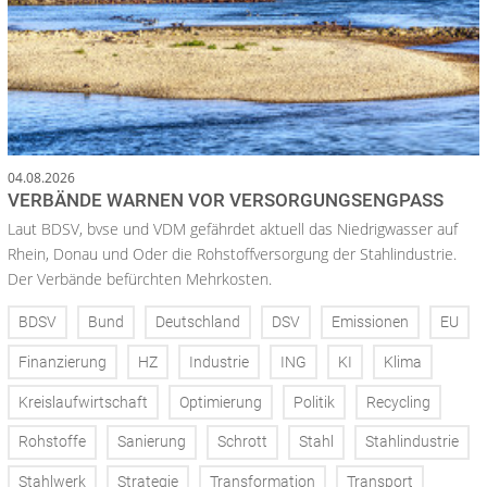
04.08.2026
VERBÄNDE WARNEN VOR VERSORGUNGSENGPASS
Laut BDSV, bvse und VDM gefährdet aktuell das Niedrigwasser auf
Rhein, Donau und Oder die Rohstoffversorgung der Stahlindustrie.
Der Verbände befürchten Mehrkosten.
BDSV
Bund
Deutschland
DSV
Emissionen
EU
Finanzierung
HZ
Industrie
ING
KI
Klima
Kreislaufwirtschaft
Optimierung
Politik
Recycling
Rohstoffe
Sanierung
Schrott
Stahl
Stahlindustrie
Stahlwerk
Strategie
Transformation
Transport