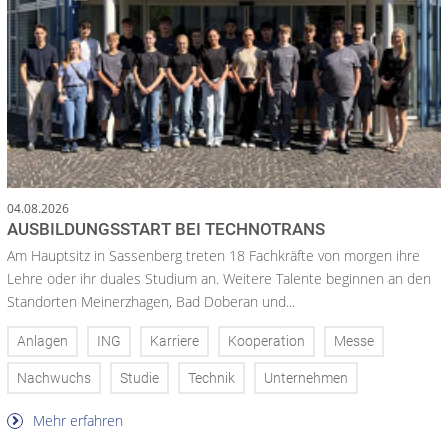
04.08.2026
AUSBILDUNGSSTART BEI TECHNOTRANS
Am Hauptsitz in Sassenberg treten 18 Fachkräfte von morgen ihre
Lehre oder ihr duales Studium an. Weitere Talente beginnen an den
Standorten Meinerzhagen, Bad Doberan und...
Anlagen
ING
Karriere
Kooperation
Messe
Nachwuchs
Studie
Technik
Unternehmen
Mehr erfahren