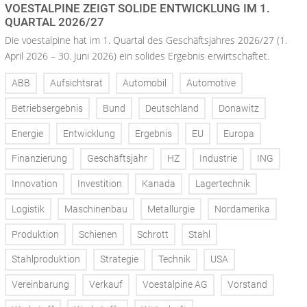
VOESTALPINE ZEIGT SOLIDE ENTWICKLUNG IM 1.
QUARTAL 2026/27
Die voestalpine hat im 1. Quartal des Geschäftsjahres 2026/27 (1.
April 2026 – 30. Juni 2026) ein solides Ergebnis erwirtschaftet.
ABB
Aufsichtsrat
Automobil
Automotive
Betriebsergebnis
Bund
Deutschland
Donawitz
Energie
Entwicklung
Ergebnis
EU
Europa
Finanzierung
Geschäftsjahr
HZ
Industrie
ING
Innovation
Investition
Kanada
Lagertechnik
Logistik
Maschinenbau
Metallurgie
Nordamerika
Produktion
Schienen
Schrott
Stahl
Stahlproduktion
Strategie
Technik
USA
Vereinbarung
Verkauf
Voestalpine AG
Vorstand