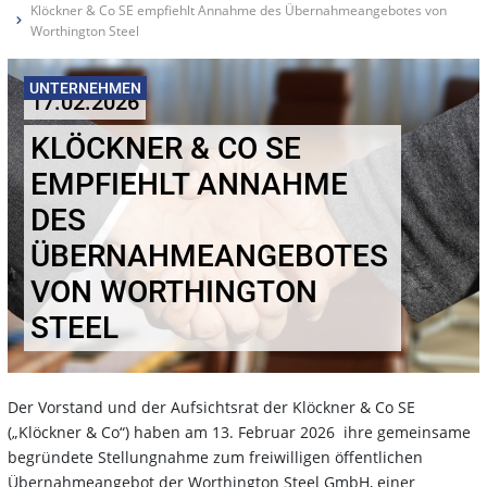
Klöckner & Co SE empfiehlt Annahme des Übernahmeangebotes von
Worthington Steel
UNTERNEHMEN
17.02.2026
KLÖCKNER & CO SE
EMPFIEHLT ANNAHME
DES
ÜBERNAHMEANGEBOTES
VON WORTHINGTON
STEEL
Der Vorstand und der Aufsichtsrat der Klöckner & Co SE
(„Klöckner & Co“) haben am 13. Februar 2026 ihre gemeinsame
begründete Stellungnahme zum freiwilligen öffentlichen
Übernahmeangebot der Worthington Steel GmbH, einer