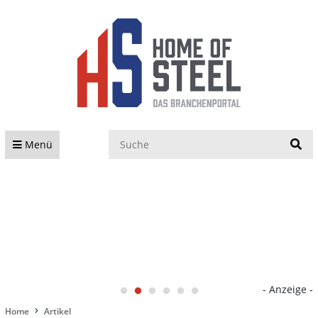
S
Menü
- Anzeige -
Home
Artikel