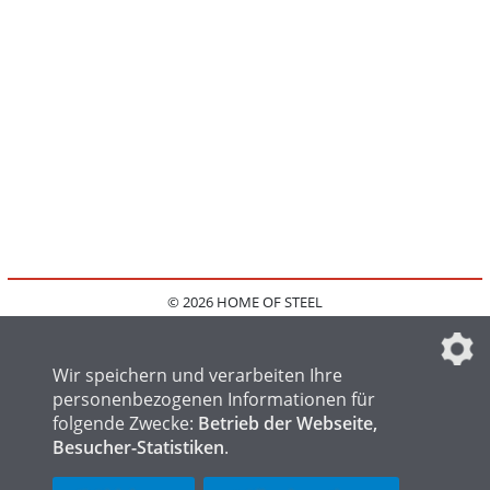
© 2026 HOME OF STEEL
HOME
KONTAKT
MEDIADATEN
DATENSCHUTZ
IMPRESSUM
FAQ
DATENSCHUTZEINSTELLUNGEN
Wir speichern und verarbeiten Ihre
personenbezogenen Informationen für
folgende Zwecke:
Betrieb der Webseite,
Besucher-Statistiken
.
HOME OF WELDING
HOME OF FOUNDRY
HOME OF LOGISTICS