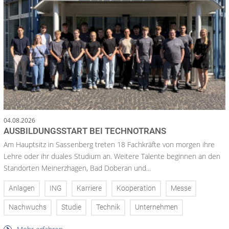
04.08.2026
AUSBILDUNGSSTART BEI TECHNOTRANS
Am Hauptsitz in Sassenberg treten 18 Fachkräfte von morgen ihre
Lehre oder ihr duales Studium an. Weitere Talente beginnen an den
Standorten Meinerzhagen, Bad Doberan und...
Anlagen
ING
Karriere
Kooperation
Messe
Nachwuchs
Studie
Technik
Unternehmen