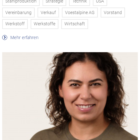
Stahlproduktion
Strategie
Technik
USA
Vereinbarung
Verkauf
Voestalpine AG
Vorstand
Werkstoff
Werkstoffe
Wirtschaft
Mehr erfahren