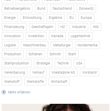
Betriebsergebnis
Bund
Deutschland
Donawitz
Energie
Entwicklung
Ergebnis
EU
Europa
Finanzierung
Geschäftsjahr
HZ
Industrie
ING
Innovation
Investition
Kanada
Lagertechnik
Logistik
Maschinenbau
Metallurgie
Nordamerika
Produktion
Schienen
Schrott
Stahl
Stahlproduktion
Strategie
Technik
USA
Vereinbarung
Verkauf
Voestalpine AG
Vorstand
Werkstoff
Werkstoffe
Wirtschaft
Mehr erfahren