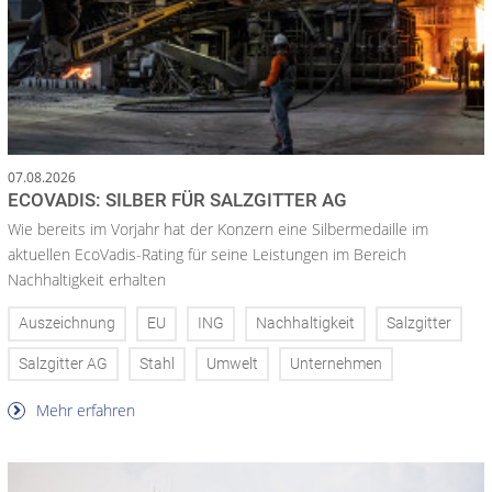
07.08.2026
ECOVADIS: SILBER FÜR SALZGITTER AG
Wie bereits im Vorjahr hat der Konzern eine Silbermedaille im
aktuellen EcoVadis-Rating für seine Leistungen im Bereich
Nachhaltigkeit erhalten
Auszeichnung
EU
ING
Nachhaltigkeit
Salzgitter
Salzgitter AG
Stahl
Umwelt
Unternehmen
Mehr erfahren