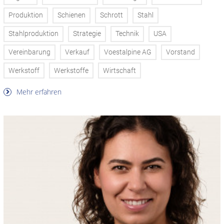
Produktion
Schienen
Schrott
Stahl
Stahlproduktion
Strategie
Technik
USA
Vereinbarung
Verkauf
Voestalpine AG
Vorstand
Werkstoff
Werkstoffe
Wirtschaft
Mehr erfahren