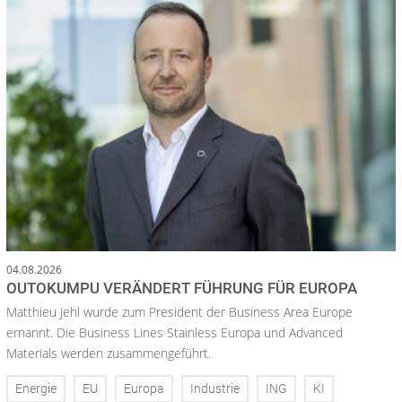
04.08.2026
OUTOKUMPU VERÄNDERT FÜHRUNG FÜR EUROPA
Matthieu Jehl wurde zum President der Business Area Europe
ernannt. Die Business Lines Stainless Europa und Advanced
Materials werden zusammengeführt.
Energie
EU
Europa
Industrie
ING
KI