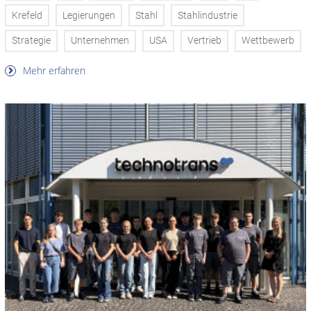
Krefeld
Legierungen
Stahl
Stahlindustrie
Strategie
Unternehmen
USA
Vertrieb
Wettbewerb
Mehr erfahren