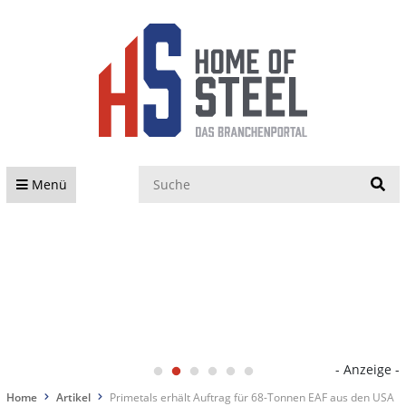
S
Menü
- Anzeige -
Home
Artikel
Primetals erhält Auftrag für 68-Tonnen EAF aus den USA