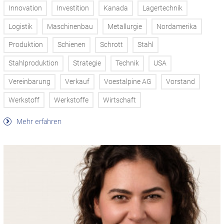
Innovation
Investition
Kanada
Lagertechnik
Logistik
Maschinenbau
Metallurgie
Nordamerika
Produktion
Schienen
Schrott
Stahl
Stahlproduktion
Strategie
Technik
USA
Vereinbarung
Verkauf
Voestalpine AG
Vorstand
Werkstoff
Werkstoffe
Wirtschaft
Mehr erfahren