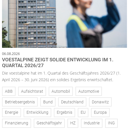
06.08.2026
VOESTALPINE ZEIGT SOLIDE ENTWICKLUNG IM 1.
QUARTAL 2026/27
Die voestalpine hat im 1. Quartal des Geschäftsjahres 2026/27 (1.
April 2026 – 30. Juni 2026) ein solides Ergebnis erwirtschaftet.
ABB
Aufsichtsrat
Automobil
Automotive
Betriebsergebnis
Bund
Deutschland
Donawitz
Energie
Entwicklung
Ergebnis
EU
Europa
Finanzierung
Geschäftsjahr
HZ
Industrie
ING