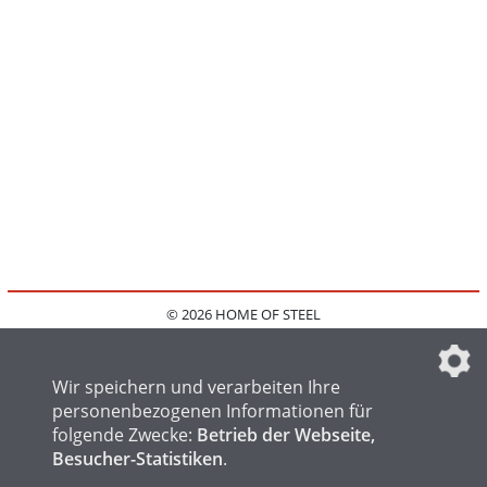
© 2026 HOME OF STEEL
HOME
KONTAKT
MEDIADATEN
DATENSCHUTZ
IMPRESSUM
FAQ
DATENSCHUTZEINSTELLUNGEN
Wir speichern und verarbeiten Ihre
personenbezogenen Informationen für
folgende Zwecke:
Betrieb der Webseite,
Besucher-Statistiken
.
HOME OF WELDING
HOME OF FOUNDRY