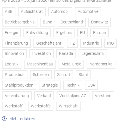
April 2026 – 30. Juni 2026) ein solides Ergebnis erwirtschaftet.
ABB
Aufsichtsrat
Automobil
Automotive
Betriebsergebnis
Bund
Deutschland
Donawitz
Energie
Entwicklung
Ergebnis
EU
Europa
Finanzierung
Geschäftsjahr
HZ
Industrie
ING
Innovation
Investition
Kanada
Lagertechnik
Logistik
Maschinenbau
Metallurgie
Nordamerika
Produktion
Schienen
Schrott
Stahl
Stahlproduktion
Strategie
Technik
USA
Vereinbarung
Verkauf
Voestalpine AG
Vorstand
Werkstoff
Werkstoffe
Wirtschaft
Mehr erfahren