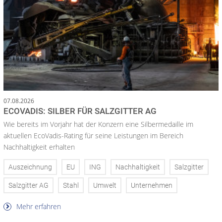
07.08.2026
ECOVADIS: SILBER FÜR SALZGITTER AG
Wie bereits im Vorjahr hat der Konzern eine Silbermedaille im
aktuellen EcoVadis-Rating für seine Leistungen im Bereich
Nachhaltigkeit erhalten
Auszeichnung
EU
ING
Nachhaltigkeit
Salzgitter
Salzgitter AG
Stahl
Umwelt
Unternehmen
Mehr erfahren