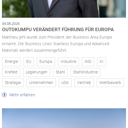
04.08.2026
OUTOKUMPU VERÄNDERT FÜHRUNG FÜR EUROPA
Matthieu Jehl wurde zum President der Business Area Europe
ernannt. Die Business Lines Stainless Europa und Advanced
Materials werden zusammengeführt.
Energie
EU
Europa
Industrie
ING
KI
Krefeld
Legierungen
Stahl
Stahlindustrie
Strategie
Unternehmen
USA
Vertrieb
Wettbewerb
Mehr erfahren