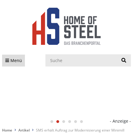
S
Menü
- Anzeige -
Home
Artikel
SMS erhält Auftrag zur Modernisierung einer Minimill