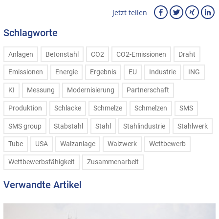
Jetzt teilen
Schlagworte
Anlagen
Betonstahl
CO2
CO2-Emissionen
Draht
Emissionen
Energie
Ergebnis
EU
Industrie
ING
KI
Messung
Modernisierung
Partnerschaft
Produktion
Schlacke
Schmelze
Schmelzen
SMS
SMS group
Stabstahl
Stahl
Stahlindustrie
Stahlwerk
Tube
USA
Walzanlage
Walzwerk
Wettbewerb
Wettbewerbsfähigkeit
Zusammenarbeit
Verwandte Artikel