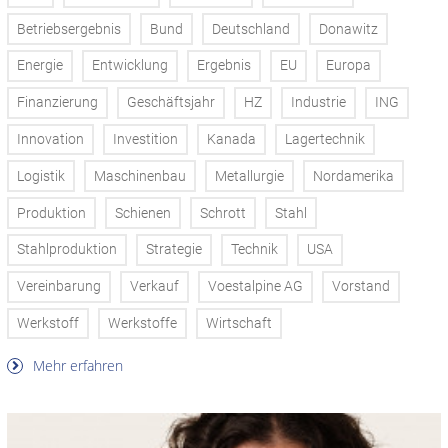
Betriebsergebnis
Bund
Deutschland
Donawitz
Energie
Entwicklung
Ergebnis
EU
Europa
Finanzierung
Geschäftsjahr
HZ
Industrie
ING
Innovation
Investition
Kanada
Lagertechnik
Logistik
Maschinenbau
Metallurgie
Nordamerika
Produktion
Schienen
Schrott
Stahl
Stahlproduktion
Strategie
Technik
USA
Vereinbarung
Verkauf
Voestalpine AG
Vorstand
Werkstoff
Werkstoffe
Wirtschaft
Mehr erfahren