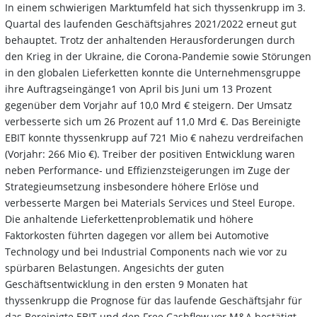
In einem schwierigen Marktumfeld hat sich thyssenkrupp im 3.
Quartal des laufenden Geschäftsjahres 2021/2022 erneut gut
behauptet. Trotz der anhaltenden Herausforderungen durch
den Krieg in der Ukraine, die Corona-Pandemie sowie Störungen
in den globalen Lieferketten konnte die Unternehmensgruppe
ihre Auftragseingänge1 von April bis Juni um 13 Prozent
gegenüber dem Vorjahr auf 10,0 Mrd € steigern. Der Umsatz
verbesserte sich um 26 Prozent auf 11,0 Mrd €. Das Bereinigte
EBIT konnte thyssenkrupp auf 721 Mio € nahezu verdreifachen
(Vorjahr: 266 Mio €). Treiber der positiven Entwicklung waren
neben Performance- und Effizienzsteigerungen im Zuge der
Strategieumsetzung insbesondere höhere Erlöse und
verbesserte Margen bei Materials Services und Steel Europe.
Die anhaltende Lieferkettenproblematik und höhere
Faktorkosten führten dagegen vor allem bei Automotive
Technology und bei Industrial Components nach wie vor zu
spürbaren Belastungen. Angesichts der guten
Geschäftsentwicklung in den ersten 9 Monaten hat
thyssenkrupp die Prognose für das laufende Geschäftsjahr für
das Bereinigte EBIT und den Free Cashflow vor M&A bestätigt.