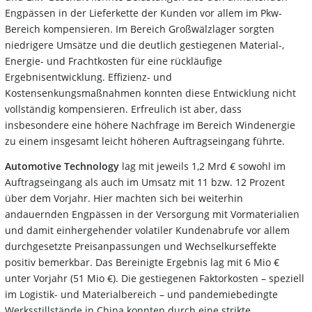
Engpässen in der Lieferkette der Kunden vor allem im Pkw-
Bereich kompensieren. Im Bereich Großwälzlager sorgten
niedrigere Umsätze und die deutlich gestiegenen Material-,
Energie- und Frachtkosten für eine rückläufige
Ergebnisentwicklung. Effizienz- und
Kostensenkungsmaßnahmen konnten diese Entwicklung nicht
vollständig kompensieren. Erfreulich ist aber, dass
insbesondere eine höhere Nachfrage im Bereich Windenergie
zu einem insgesamt leicht höheren Auftragseingang führte.
Automotive Technology
lag mit jeweils 1,2 Mrd € sowohl im
Auftragseingang als auch im Umsatz mit 11 bzw. 12 Prozent
über dem Vorjahr. Hier machten sich bei weiterhin
andauernden Engpässen in der Versorgung mit Vormaterialien
und damit einhergehender volatiler Kundenabrufe vor allem
durchgesetzte Preisanpassungen und Wechselkurseffekte
positiv bemerkbar. Das Bereinigte Ergebnis lag mit 6 Mio €
unter Vorjahr (51 Mio €). Die gestiegenen Faktorkosten – speziell
im Logistik- und Materialbereich – und pandemiebedingte
Werksstillstände in China konnten durch eine strikte