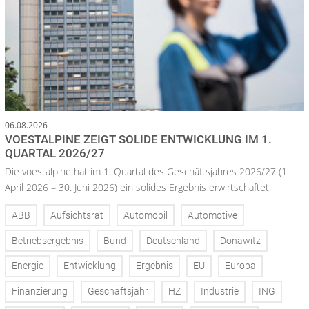
06.08.2026
VOESTALPINE ZEIGT SOLIDE ENTWICKLUNG IM 1.
QUARTAL 2026/27
Die voestalpine hat im 1. Quartal des Geschäftsjahres 2026/27 (1.
April 2026 – 30. Juni 2026) ein solides Ergebnis erwirtschaftet.
ABB
Aufsichtsrat
Automobil
Automotive
Betriebsergebnis
Bund
Deutschland
Donawitz
Energie
Entwicklung
Ergebnis
EU
Europa
Finanzierung
Geschäftsjahr
HZ
Industrie
ING