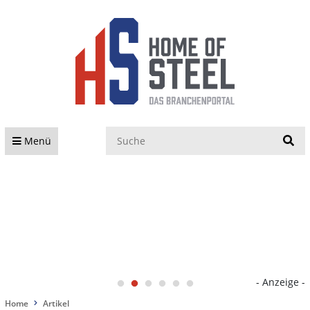
S
Menü
- Anzeige -
Home
Artikel