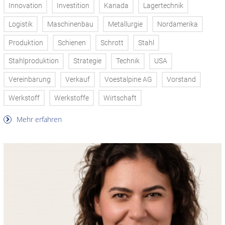
Innovation
Investition
Kanada
Lagertechnik
Logistik
Maschinenbau
Metallurgie
Nordamerika
Produktion
Schienen
Schrott
Stahl
Stahlproduktion
Strategie
Technik
USA
Vereinbarung
Verkauf
Voestalpine AG
Vorstand
Werkstoff
Werkstoffe
Wirtschaft
Mehr erfahren