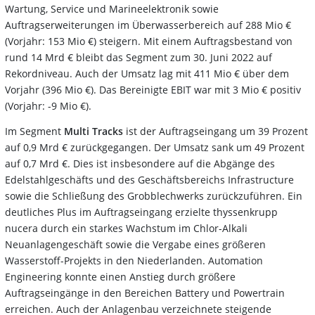
Wartung, Service und Marineelektronik sowie
Auftragserweiterungen im Überwasserbereich auf 288 Mio €
(Vorjahr: 153 Mio €) steigern. Mit einem Auftragsbestand von
rund 14 Mrd € bleibt das Segment zum 30. Juni 2022 auf
Rekordniveau. Auch der Umsatz lag mit 411 Mio € über dem
Vorjahr (396 Mio €). Das Bereinigte EBIT war mit 3 Mio € positiv
(Vorjahr: -9 Mio €).
Im Segment
Multi Tracks
ist der Auftragseingang um 39 Prozent
auf 0,9 Mrd € zurückgegangen. Der Umsatz sank um 49 Prozent
auf 0,7 Mrd €. Dies ist insbesondere auf die Abgänge des
Edelstahlgeschäfts und des Geschäftsbereichs Infrastructure
sowie die Schließung des Grobblechwerks zurückzuführen. Ein
deutliches Plus im Auftragseingang erzielte thyssenkrupp
nucera durch ein starkes Wachstum im Chlor-Alkali
Neuanlagengeschäft sowie die Vergabe eines größeren
Wasserstoff-Projekts in den Niederlanden. Automation
Engineering konnte einen Anstieg durch größere
Auftragseingänge in den Bereichen Battery und Powertrain
erreichen. Auch der Anlagenbau verzeichnete steigende