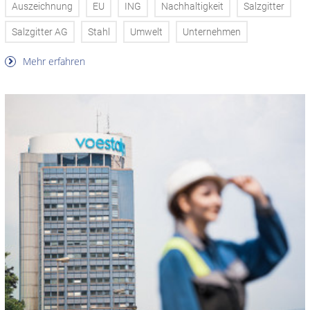
Auszeichnung
EU
ING
Nachhaltigkeit
Salzgitter
Salzgitter AG
Stahl
Umwelt
Unternehmen
Mehr erfahren