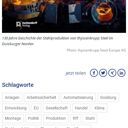
130 Jahre Geschichte der Stahlproduktion von thyssenkrupp Steel im
Duisburger Norden
Photo: thyssenkrupp Steel Europe AG
Jetzt teilen
Schlagworte
Anlagen
Arbeitssicherheit
Automatisierung
Duisburg
Entwicklung
EU
Gesellschaft
Handel
Klima
Montage
Politik
Produktion
Rff
Stahl