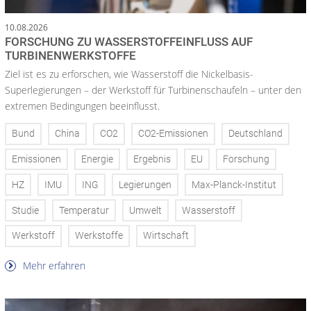
10.08.2026
FORSCHUNG ZU WASSERSTOFFEINFLUSS AUF
TURBINENWERKSTOFFE
Ziel ist es zu erforschen, wie Wasserstoff die Nickelbasis-
Superlegierungen – der Werkstoff für Turbinenschaufeln – unter den
extremen Bedingungen beeinflusst.
Bund
China
CO2
CO2-Emissionen
Deutschland
Emissionen
Energie
Ergebnis
EU
Forschung
HZ
IMU
ING
Legierungen
Max-Planck-Institut
Studie
Temperatur
Umwelt
Wasserstoff
Werkstoff
Werkstoffe
Wirtschaft
Mehr erfahren