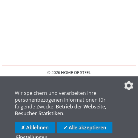
© 2026 HOME OF STEEL
HOME
KONTAKT
MEDIADATEN
DATENSCHUTZ
IMPRESSUM
FAQ
DATENSCHUTZEINSTELLUNGEN
Wir speichern und verarbeiten Ihre
personenbezogenen Informationen für
folgende Zwecke:
Betrieb der Webseite,
Besucher-Statistiken
.
HOME OF WELDING
HOME OF FOUNDRY
HOME OF LOGISTICS
✗ Ablehnen
✓ Alle akzeptieren
Einstellungen
...