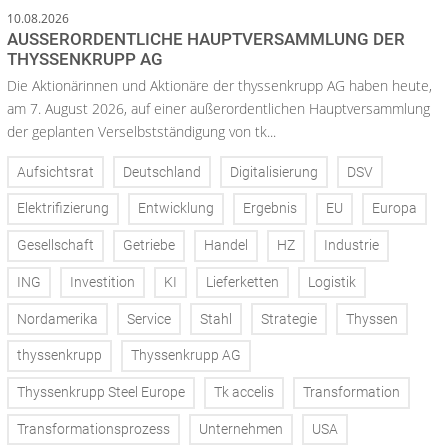
10.08.2026
AUSSERORDENTLICHE HAUPTVERSAMMLUNG DER T
HYSSENKRUPP AG
Die Aktionärinnen und Aktionäre der thyssenkrupp AG haben heute,
am 7. August 2026, auf einer außerordentlichen Hauptversammlung
der geplanten Verselbstständigung von tk...
Aufsichtsrat
Deutschland
Digitalisierung
DSV
Elektrifizierung
Entwicklung
Ergebnis
EU
Europa
Gesellschaft
Getriebe
Handel
HZ
Industrie
ING
Investition
KI
Lieferketten
Logistik
Nordamerika
Service
Stahl
Strategie
Thyssen
thyssenkrupp
Thyssenkrupp AG
Thyssenkrupp Steel Europe
Tk accelis
Transformation
Transformationsprozess
Unternehmen
USA