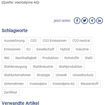
(Quelle: voestalpine AG)
Jetzt teilen
Schlagworte
Auszeichnung
CO2
CO2-Emissionen
CO2-neutral
Emissionen
EU
Gesellschaft
Hybrid
Industrie
ING
Nachhaltigkeit
Produktion
Rohstoffe
Stahl
Stahlerzeugung
Stahlindustrie
Stahlproduktion
Stahlunternehmen
Strategie
Umwelt
Umweltschutz
Unternehmen
Voestalpine
Voestalpine AG
Wasserstoff
Zertifikat
Verwandte Artikel