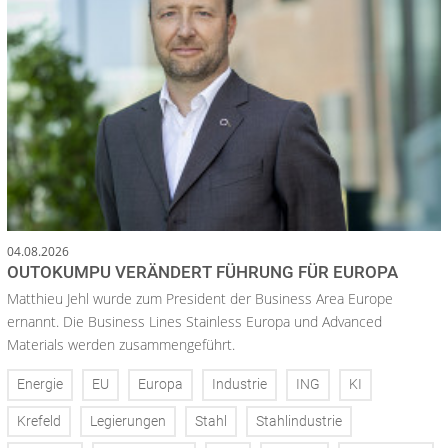
04.08.2026
OUTOKUMPU VERÄNDERT FÜHRUNG FÜR EUROPA
Matthieu Jehl wurde zum President der Business Area Europe
ernannt. Die Business Lines Stainless Europa und Advanced
Materials werden zusammengeführt.
Energie
EU
Europa
Industrie
ING
KI
Krefeld
Legierungen
Stahl
Stahlindustrie