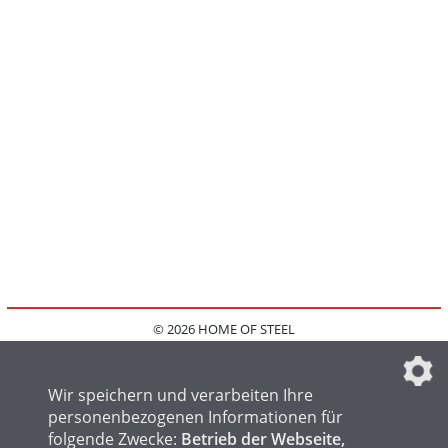
© 2026 HOME OF STEEL
HOME
KONTAKT
MEDIADATEN
DATENSCHUTZ
IMPRESSUM
FAQ
DATENSCHUTZEINSTELLUNGEN
Wir speichern und verarbeiten Ihre
personenbezogenen Informationen für
folgende Zwecke:
Betrieb der Webseite,