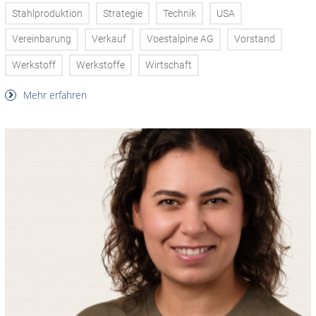
Stahlproduktion
Strategie
Technik
USA
Vereinbarung
Verkauf
Voestalpine AG
Vorstand
Werkstoff
Werkstoffe
Wirtschaft
Mehr erfahren