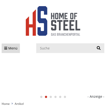
S
Menü
- Anzeige -
Home
Artikel