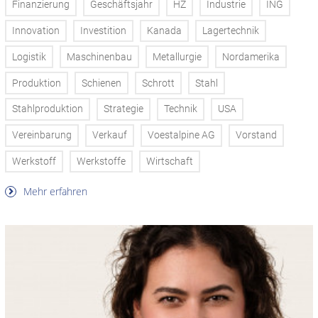
Finanzierung
Geschäftsjahr
HZ
Industrie
ING
Innovation
Investition
Kanada
Lagertechnik
Logistik
Maschinenbau
Metallurgie
Nordamerika
Produktion
Schienen
Schrott
Stahl
Stahlproduktion
Strategie
Technik
USA
Vereinbarung
Verkauf
Voestalpine AG
Vorstand
Werkstoff
Werkstoffe
Wirtschaft
Mehr erfahren