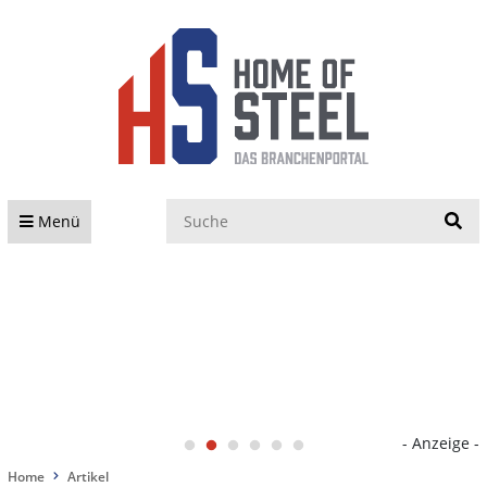
S
Menü
- Anzeige -
Home
Artikel