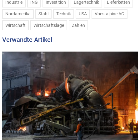
Industrie
ING
Investition
Lagertechnik
Lieferketten
Nordamerika
Stahl
Technik
USA
Voestalpine AG
Wirtschaft
Wirtschaftslage
Zahlen
Verwandte Artikel