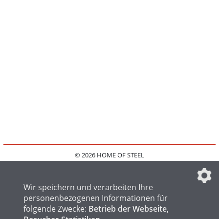
© 2026 HOME OF STEEL
HOME
KONTAKT
MEDIADATEN
DATENSCHUTZ
IMPRESSUM
FAQ
DATENSCHUTZEINSTELLUNGEN
Wir speichern und verarbeiten Ihre
personenbezogenen Informationen für
folgende Zwecke:
Betrieb der Webseite,