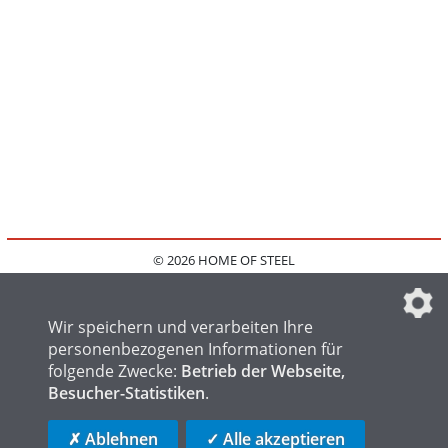
© 2026 HOME OF STEEL
HOME
KONTAKT
MEDIADATEN
DATENSCHUTZ
IMPRESSUM
FAQ
DATENSCHUTZEINSTELLUNGEN
Wir speichern und verarbeiten Ihre
personenbezogenen Informationen für
folgende Zwecke:
Betrieb der Webseite,
Besucher-Statistiken
.
HOME OF WELDING
HOME OF FOUNDRY
HOME OF LOGISTICS
✗ Ablehnen
✓ Alle akzeptieren