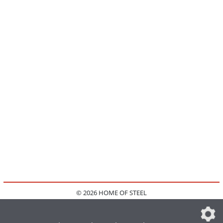
© 2026 HOME OF STEEL
HOME
KONTAKT
MEDIADATEN
DATENSCHUTZ
IMPRESSUM
FAQ
DATENSCHUTZEINSTELLUNGEN