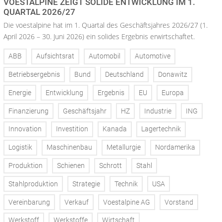
VOESTALPINE ZEIGT SOLIDE ENTWICKLUNG IM 1.
QUARTAL 2026/27
Die voestalpine hat im 1. Quartal des Geschäftsjahres 2026/27 (1.
April 2026 – 30. Juni 2026) ein solides Ergebnis erwirtschaftet.
ABB
Aufsichtsrat
Automobil
Automotive
Betriebsergebnis
Bund
Deutschland
Donawitz
Energie
Entwicklung
Ergebnis
EU
Europa
Finanzierung
Geschäftsjahr
HZ
Industrie
ING
Innovation
Investition
Kanada
Lagertechnik
Logistik
Maschinenbau
Metallurgie
Nordamerika
Produktion
Schienen
Schrott
Stahl
Stahlproduktion
Strategie
Technik
USA
Vereinbarung
Verkauf
Voestalpine AG
Vorstand
Werkstoff
Werkstoffe
Wirtschaft