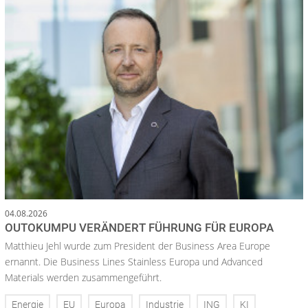
04.08.2026
OUTOKUMPU VERÄNDERT FÜHRUNG FÜR EUROPA
Matthieu Jehl wurde zum President der Business Area Europe
ernannt. Die Business Lines Stainless Europa und Advanced
Materials werden zusammengeführt.
Energie
EU
Europa
Industrie
ING
KI