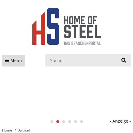
S
Menü
- Anzeige -
Home
Artikel