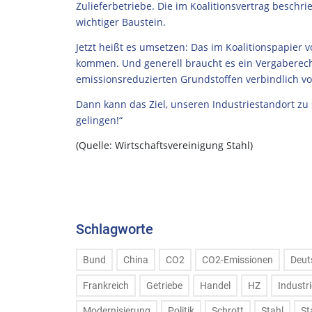
Zulieferbetriebe. Die im Koalitionsvertrag beschr
wichtiger Baustein.
Jetzt heißt es umsetzen: Das im Koalitionspapier
kommen. Und generell braucht es ein Vergaberech
emissionsreduzierten Grundstoffen verbindlich vo
Dann kann das Ziel, unseren Industriestandort zu
gelingen!“
(Quelle: Wirtschaftsvereinigung Stahl)
Schlagworte
Bund
China
CO2
CO2-Emissionen
Deut
Frankreich
Getriebe
Handel
HZ
Industri
Modernisierung
Politik
Schrott
Stahl
St