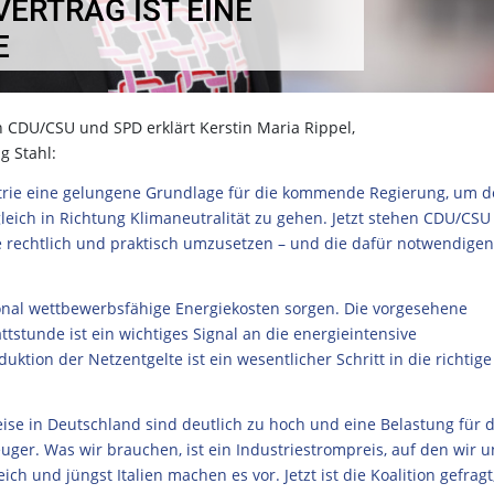
VERTRAG IST EINE
E
n CDU/CSU und SPD erklärt Kerstin Maria Rippel,
g Stahl:
dustrie eine gelungene Grundlage für die kommende Regierung, um 
leich in Richtung Klimaneutralität zu gehen. Jetzt stehen CDU/CS
e rechtlich und praktisch umzusetzen – und die dafür notwendigen
ional wettbewerbsfähige Energiekosten sorgen. Die vorgesehene
stunde ist ein wichtiges Signal an die energieintensive
ktion der Netzentgelte ist ein wesentlicher Schritt in die richtige
se in Deutschland sind deutlich zu hoch und eine Belastung für d
uger. Was wir brauchen, ist ein Industriestrompreis, auf den wir u
h und jüngst Italien machen es vor. Jetzt ist die Koalition gefragt