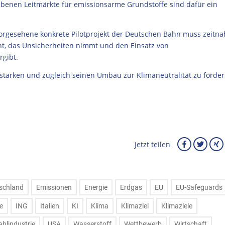
iebenen Leitmärkte für emissionsarme Grundstoffe sind dafür ein
 vorgesehene konkrete Pilotprojekt der Deutschen Bahn muss zeitna
t, das Unsicherheiten nimmt und den Einsatz von
rgibt.
 stärken und zugleich seinen Umbau zur Klimaneutralität zu förder
Jetzt teilen
schland
Emissionen
Energie
Erdgas
EU
EU-Safeguards
e
ING
Italien
KI
Klima
Klimaziel
Klimaziele
ahlindustrie
USA
Wasserstoff
Wettbewerb
Wirtschaft