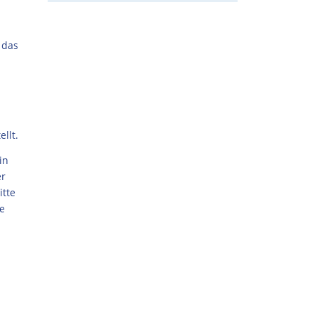
 das
llt.
in
er
tte
e
s
l