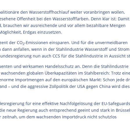
litionäre den Wasserstoffhochlauf weiter voranbringen wollen,
sehene Offenheit bei den Wasserstofffarben. Denn klar ist: Damit
ird, brauchen wir ausreichende und vor allem bezahlbare Mengen
öglichkeit, Erdgas einzusetzen.
ozent der CO
-Emissionen einsparen. Und für die unvermeidbaren
2
h dann anfallen, wenn in der Stahlindustrie Wasserstoff und Strom
Bundesregierung nun auch CCS für die Stahlindustrie in Aussicht ste
enten und wirksamen Handelsschutz an. Denn die Stahlindustrie 
 wachsenden globalen Überkapazitäten im Stahlbereich: Trotz ein
norme Importmengen auf den europäischen Markt: Schon jede dri
d – und die aggressive Zollpolitik der USA gegen China wird dies
esregierung für eine effektive Nachfolgelösung der EU-Safeguard
 die neue Regierung auch entsprechend geeint und stark in Brüsse
r zeitnah, um dem wachsenden Importdruck nicht schutzlos