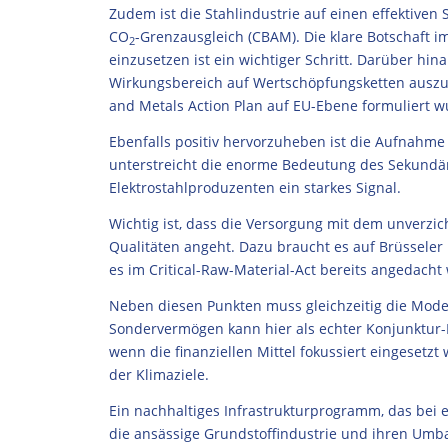
Zudem ist die Stahlindustrie auf einen effektive
CO
-Grenzausgleich (CBAM). Die klare Botschaft i
2
einzusetzen ist ein wichtiger Schritt. Darüber h
Wirkungsbereich auf Wertschöpfungsketten auszu
and Metals Action Plan auf EU-Ebene formuliert w
Ebenfalls positiv hervorzuheben ist die Aufnahme 
unterstreicht die enorme Bedeutung des Sekundärr
Elektrostahlproduzenten ein starkes Signal.
Wichtig ist, dass die Versorgung mit dem unverzi
Qualitäten angeht. Dazu braucht es auf Brüsseler
es im Critical-Raw-Material-Act bereits angedacht 
Neben diesen Punkten muss gleichzeitig die Mode
Sondervermögen kann hier als echter Konjunktur-
wenn die finanziellen Mittel fokussiert eingesetz
der Klimaziele.
Ein nachhaltiges Infrastrukturprogramm, das bei
die ansässige Grundstoffindustrie und ihren Umba