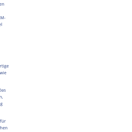
den
AM-
el
rtige
 wie
Das
n,
ng
für
chen