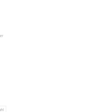
er
ahl