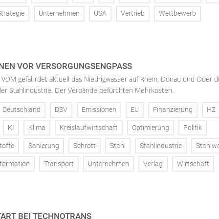
Strategie
Unternehmen
USA
Vertrieb
Wettbewerb
NEN VOR VERSORGUNGSENGPASS
 VDM gefährdet aktuell das Niedrigwasser auf Rhein, Donau und Oder d
der Stahlindustrie. Der Verbände befürchten Mehrkosten.
Deutschland
DSV
Emissionen
EU
Finanzierung
HZ
KI
Klima
Kreislaufwirtschaft
Optimierung
Politik
toffe
Sanierung
Schrott
Stahl
Stahlindustrie
Stahlw
formation
Transport
Unternehmen
Verlag
Wirtschaft
ART BEI TECHNOTRANS