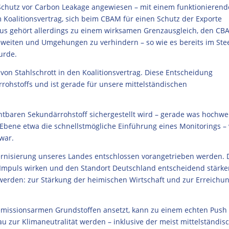
n Schutz vor Carbon Leakage angewiesen – mit einem funktionieren
m Koalitionsvertrag, sich beim CBAM für einen Schutz der Exporte
inaus gehört allerdings zu einem wirksamen Grenzausgleich, den CB
weiten und Umgehungen zu verhindern – so wie es bereits im Ste
urde.
von Stahlschrott in den Koalitionsvertrag. Diese Entscheidung
ohstoffs und ist gerade für unsere mittelständischen
chtbaren Sekundärrohstoff sichergestellt wird – gerade was hochwe
 Ebene etwa die schnellstmögliche Einführung eines Monitorings –
war.
rnisierung unseres Landes entschlossen vorangetrieben werden. 
Impuls wirken und den Standort Deutschland entscheidend stärke
t werden: zur Stärkung der heimischen Wirtschaft und zur Erreichu
 emissionsarmen Grundstoffen ansetzt, kann zu einem echten Push 
u zur Klimaneutralität werden – inklusive der meist mittelständis