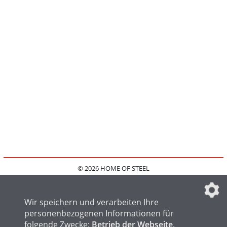
© 2026 HOME OF STEEL
HOME
KONTAKT
MEDIADATEN
DATENSCHUTZ
IMPRESSUM
FAQ
DATENSCHUTZEINSTELLUNGEN
Wir speichern und verarbeiten Ihre
personenbezogenen Informationen für
folgende Zwecke:
Betrieb der Webseite,