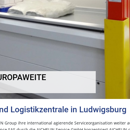
UROPAWEITE
und Logistikzentrale in Ludwigsburg
IN Group ihre international agierende Serviceorganisation weiter a
nce SAS durch die AICHELIN Service
GmbH konzentriert AICHELIN 