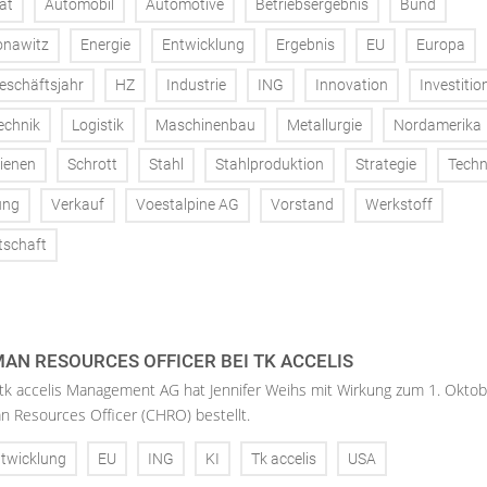
at
Automobil
Automotive
Betriebsergebnis
Bund
onawitz
Energie
Entwicklung
Ergebnis
EU
Europa
eschäftsjahr
HZ
Industrie
ING
Innovation
Investitio
echnik
Logistik
Maschinenbau
Metallurgie
Nordamerika
ienen
Schrott
Stahl
Stahlproduktion
Strategie
Techn
ung
Verkauf
Voestalpine AG
Vorstand
Werkstoff
tschaft
AN RESOURCES OFFICER BEI TK ACCELIS
 tk accelis Management AG hat Jennifer Weihs mit Wirkung zum 1. Oktob
n Resources Officer (CHRO) bestellt.
twicklung
EU
ING
KI
Tk accelis
USA