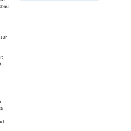
usbau
 zur
it
t
m
te
och