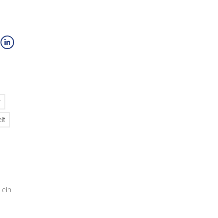
r
it
 ein