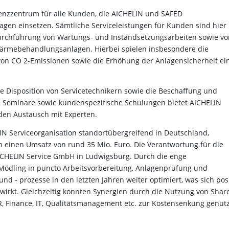
tenzzentrum für alle Kunden, die AICHELIN und
SAFED
gen einsetzen. Sämtliche
Serviceleistungen für Kunden sind hier
Durchführung
von Wartungs- und Instandsetzungsarbeiten sowie vo
ärmebehandlungsanlagen. Hierbei spielen insbesondere die
von CO
2
-Emissionen sowie die Erhöhung der Anlagensicherheit ei
e Disposition von Servicetechnikern sowie die
Beschaffung und
nd Seminare sowie
kundenspezifische Schulungen bietet AICHELIN
den Austausch mit Experten.
LIN Serviceorganisation standortübergreifend in Deutschland,
en einen Umsatz von rund 35 Mio. Euro. Die Verantwortung für die
AICHELIN Service GmbH in Ludwigsburg. Durch die enge
ödling in puncto Arbeitsvorbereitung, Anlagenprüfung und
d - prozesse in den letzten Jahren weiter optimiert, was sich posi
wirkt. Gleichzeitig konnten Synergien durch die Nutzung von Shar
, Finance, IT, Qualitätsmanagement etc. zur Kostensenkung genutz