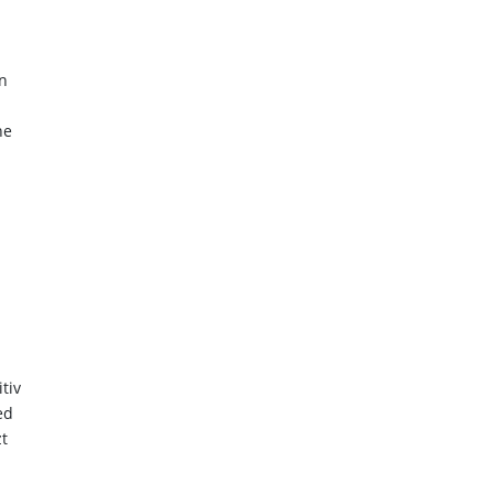
n
ne
tiv
ed
t