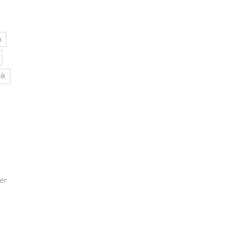
n
ik
er