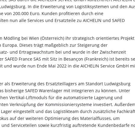
Ludwigsburg. In die Erweiterung von Logistiksystemen und den A
öhe von 200.000 Euro. Kunden profitieren
durch eine
lten nun alle Services
und Ersatzteile zu AICHELIN und SAFED
in Mödling bei Wien (Österreich) ihr strategisch
orientiertes Projekt
n Europa. Dieses trägt
maßgeblich zur Steigerung der
satz- und
Ertragswachstum bei und wurde in der Zwischenzeit
r SAFED France SAS mit Sitz in Besançon (Frankreich) ist bereits se
it und wurde nun Ende Mai 2022 in die AICHELIN Service GmbH mi
er als Erweiterung des Ersatzteillagers am Standort
Ludwigsburg
das bisherige SAFED Warenlager mit
integrieren zu können. Unter
hen Vertikal-Liftmoduls
für die automatisierte Lagerung und
enten
Verknüpfung der Kommissioniersysteme investiert. Außerde
 Lager eingestellt und das Logistikteam durch zusätzliche Fachkräf
okus auf der weiteren Optimierung des Materialflusses, um
 und Serviceteilen sowie kurzfristig auftretende
Kundenbedarfe n