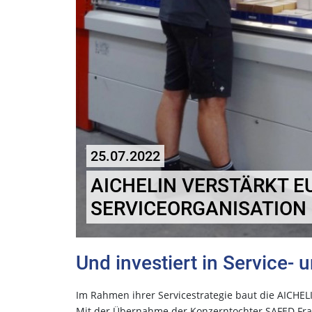
25.07.2022
AICHELIN VERSTÄRKT E
SERVICEORGANISATION
Und investiert in Service- 
Im Rahmen ihrer Servicestrategie baut
die AICHEL
Mit
der Übernahme der Konzerntochter SAFED Fra