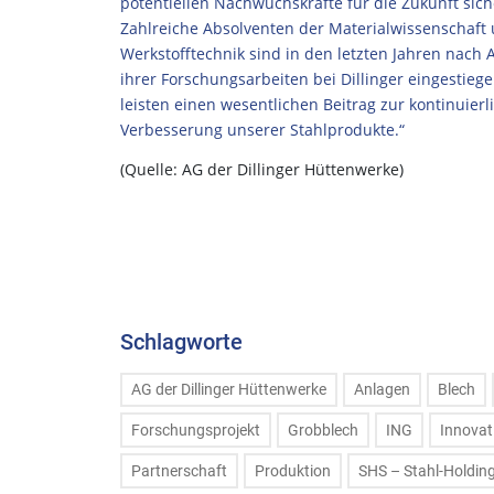
potentiellen Nachwuchskräfte für die Zukunft sich
Zahlreiche Absolventen der Materialwissenschaft
Werkstofftechnik sind in den letzten Jahren nach 
ihrer Forschungsarbeiten bei Dillinger eingestieg
leisten einen wesentlichen Beitrag zur kontinuierl
Verbesserung unserer Stahlprodukte.“
(Quelle: AG der Dillinger Hüttenwerke)
Schlagworte
AG der Dillinger Hüttenwerke
Anlagen
Blech
Forschungsprojekt
Grobblech
ING
Innovat
Partnerschaft
Produktion
SHS – Stahl-Holdi