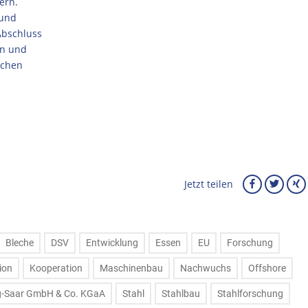
ern.
 und
Abschluss
en und
ichen
Jetzt teilen
Bleche
DSV
Entwicklung
Essen
EU
Forschung
ion
Kooperation
Maschinenbau
Nachwuchs
Offshore
ng-Saar GmbH & Co. KGaA
Stahl
Stahlbau
Stahlforschung