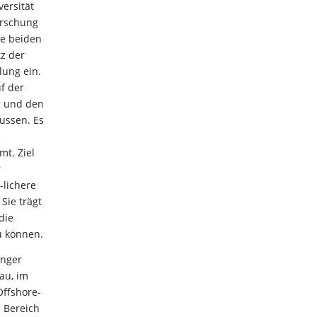
ersität
orschung
se beiden
tz der
lung ein.
uf der
g und den
lussen. Es
e
t. Ziel
r
-lichere
Sie trägt
die
u können.
inger
au, im
ffshore-
m Bereich