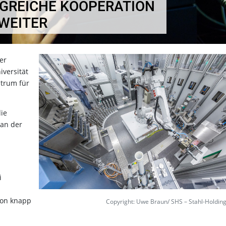
LGREICHE KOOPERATION
WEITER
er
iversität
trum für
die
 an der
i
von knapp
Copyright: Uwe Braun/ SHS – Stahl-Holdin