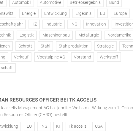
at
Automobil
Automotive
Betriebsergebnis
Bund
onawitz
Energie
Entwicklung
Ergebnis
EU
Europa
eschäftsjahr
HZ
Industrie
ING
Innovation
Investitio
echnik
Logistik
Maschinenbau
Metallurgie
Nordamerika
ienen
Schrott
Stahl
Stahlproduktion
Strategie
Techn
ung
Verkauf
Voestalpine AG
Vorstand
Werkstoff
tschaft
AN RESOURCES OFFICER BEI TK ACCELIS
 tk accelis Management AG hat Jennifer Weihs mit Wirkung zum 1. Oktob
n Resources Officer (CHRO) bestellt.
twicklung
EU
ING
KI
Tk accelis
USA