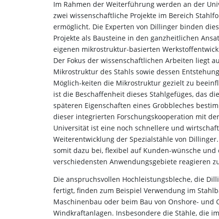
Im Rahmen der Weiterführung werden an der Univ
zwei wissenschaftliche Projekte im Bereich Stahlf
ermöglicht. Die Experten von Dillinger binden die
Projekte als Bausteine in den ganzheitlichen Ansa
eigenen mikrostruktur-basierten Werkstoffentwick
Der Fokus der wissenschaftlichen Arbeiten liegt a
Mikrostruktur des Stahls sowie dessen Entstehun
Möglich-keiten die Mikrostruktur gezielt zu beeinf
ist die Beschaffenheit dieses Stahlgefüges, das di
späteren Eigenschaften eines Grobbleches bestimm
dieser integrierten Forschungskooperation mit de
Universität ist eine noch schnellere und wirtschaft
Weiterentwicklung der Spezialstähle von Dillinger. 
somit dazu bei, flexibel auf Kunden-wünsche und 
verschiedensten Anwendungsgebiete reagieren z
Die anspruchsvollen Hochleistungsbleche, die Dill
fertigt, finden zum Beispiel Verwendung im Stahlb
Maschinenbau oder beim Bau von Onshore- und O
Windkraftanlagen. Insbesondere die Stähle, die i