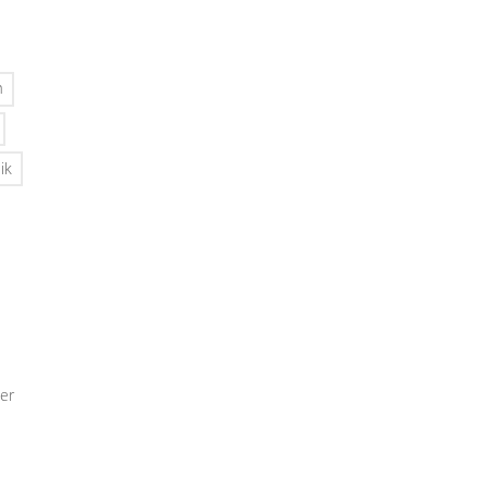
n
ik
er