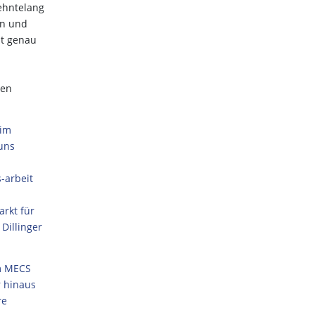
ehntelang
en und
it genau
gen
 im
uns
-arbeit
rkt für
Dillinger
em MECS
r hinaus
re