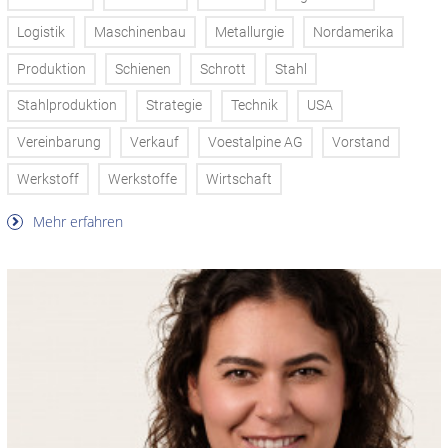
Logistik
Maschinenbau
Metallurgie
Nordamerika
Produktion
Schienen
Schrott
Stahl
Stahlproduktion
Strategie
Technik
USA
Vereinbarung
Verkauf
Voestalpine AG
Vorstand
Werkstoff
Werkstoffe
Wirtschaft
Mehr erfahren