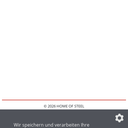
© 2026 HOME OF STEEL
HOME
KONTAKT
MEDIADATEN
DATENSCHUTZ
IMPRESSUM
FAQ
DATENSCHUTZEINSTELLUNGEN
Wir speichern und verarbeiten Ihre