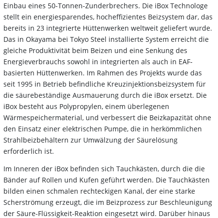
Einbau eines 50-Tonnen-Zunderbrechers. Die iBox Technologe
stellt ein energiesparendes,
hocheffizientes Beizsystem dar, das
bereits in 23 integrierte Hüttenwerken weltweit geliefert wurde.
Das in
Okayama bei Tokyo Steel installierte System erreicht die
gleiche Produktivität beim Beizen und eine
Senkung des
Energieverbrauchs sowohl in integrierten als auch in EAF-
basierten Hüttenwerken.
Im Rahmen des Projekts wurde das
seit 1995 in Betrieb befindliche Kreuzinjektionsbeizsystem für
die
säurebeständige Ausmauerung durch die iBox ersetzt. Die
iBox besteht aus Polypropylen, einem
überlegenen
Wärmespeichermaterial, und verbessert die Beizkapazität ohne
den Einsatz einer
elektrischen Pumpe, die in herkömmlichen
Strahlbeizbehältern zur Umwälzung der Säurelösung
erforderlich ist.
Im Inneren der iBox befinden sich Tauchkästen, durch die die
Bänder auf Rollen und Kufen geführt
werden. Die Tauchkästen
bilden einen schmalen rechteckigen Kanal, der eine starke
Scherströmung
erzeugt, die im Beizprozess zur Beschleunigung
der Säure-Flüssigkeit-Reaktion eingesetzt wird. Darüber
hinaus