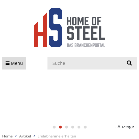
S
Menü
- Anzeige -
Home
Artikel
Endabnahme erhalten