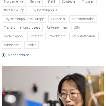
Nordamerika
Service
Stahl
Strategie
Thyssen
thyssenkrupp
Thyssenkrupp AG
Thyssenkrupp Steel Europe
Tk accelis
Transformation
Transformationsprozess
Unternehmen
USA
Verteidigung
Vorstand
Werkstoff
Werkstoffhandel
Wirtschaft
Zahlen
Mehr erfahren