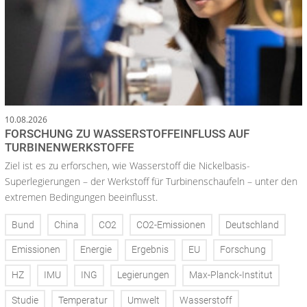
10.08.2026
FORSCHUNG ZU WASSERSTOFFEINFLUSS AUF
TURBINENWERKSTOFFE
Ziel ist es zu erforschen, wie Wasserstoff die Nickelbasis-
Superlegierungen – der Werkstoff für Turbinenschaufeln – unter den
extremen Bedingungen beeinflusst.
Bund
China
CO2
CO2-Emissionen
Deutschland
Emissionen
Energie
Ergebnis
EU
Forschung
HZ
IMU
ING
Legierungen
Max-Planck-Institut
Studie
Temperatur
Umwelt
Wasserstoff