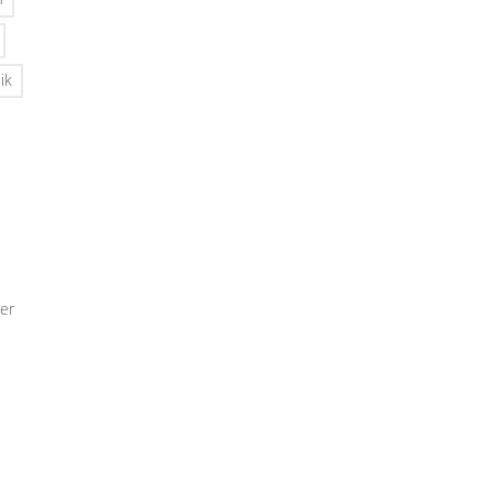
ik
er