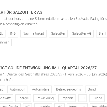
ER FÜR SALZGITTER AG
hr hat der Konzern eine Silbermedaille im aktuellen EcoVadis-Rating für 
h Nachhaltigkeit erhalten
EU
ING
Nachhaltigkeit
Salzgitter
Salzgitter AG
Stahl
nehmen
IGT SOLIDE ENTWICKLUNG IM 1. QUARTAL 2026/27
m 1. Quartal des Geschäftsjahres 2026/27 (1. April 2026 – 30. Juni 2026)
rtschaftet.
at
Automobil
Automotive
Betriebsergebnis
Bund
onawitz
Energie
Entwicklung
Ergebnis
EU
Europa
eschäftsjahr
HZ
Industrie
ING
Innovation
Investitio