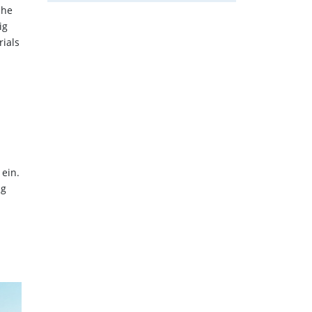
che
ig
rials
ein.
ig