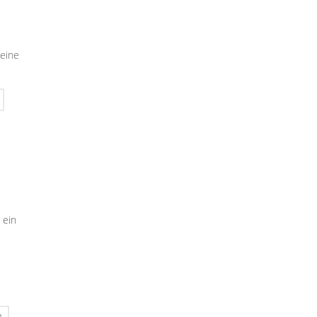
seine
 ein
n