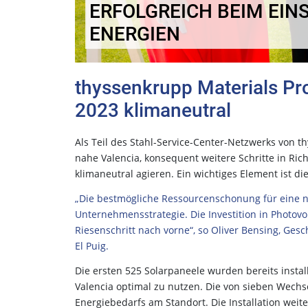
ERFOLGREICH BEIM EIN
ENERGIEN
thyssenkrupp Materials Pro
2023 klimaneutral
Als Teil des Stahl-Service-Center-Netzwerks von t
nahe Valencia, konsequent weitere Schritte in Ric
klimaneutral agieren. Ein wichtiges Element ist di
„Die bestmögliche Ressourcenschonung für eine nac
Unternehmensstrategie. Die Investition in Photo
Riesenschritt nach vorne“, so Oliver Bensing, Ge
El Puig.
Die ersten 525 Solarpaneele wurden bereits instal
Valencia optimal zu nutzen. Die von sieben Wechsel
Energiebedarfs am Standort. Die Installation wei