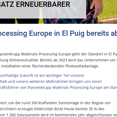
SATZ ERNEUERBARER
cessing Europe in El Puig bereits a
hyssenkrupp Materials Processing Europe geht der Standort in El Pu
htung Klimaneutralität: Bereits ab 2023 wird das Unternehmen vor 
e Installation einer flächendeckenden Photovoltaikanlage.
hhaltige Zukunft ist ein wichtiger Teil unserer
voltaik und unsere weiteren Maßnahmen bringen uns einen
schäftsführer von thyssenkrupp Materials Processing Europe am Sta
liert, um die rund 300 kraftvollen Sonnentage in der Region um
richtern erzeugte Elektrizität deckt heute bereits 35 % des
terer 1.300 Solarpaneele wird im kommenden Jahr abgeschlossen se