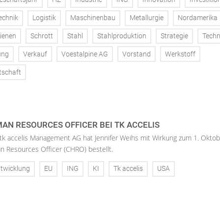
echnik
Logistik
Maschinenbau
Metallurgie
Nordamerika
ienen
Schrott
Stahl
Stahlproduktion
Strategie
Techn
ung
Verkauf
Voestalpine AG
Vorstand
Werkstoff
tschaft
AN RESOURCES OFFICER BEI TK ACCELIS
 tk accelis Management AG hat Jennifer Weihs mit Wirkung zum 1. Oktob
n Resources Officer (CHRO) bestellt.
twicklung
EU
ING
KI
Tk accelis
USA