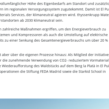
ollumfänglicher Höhe des Eigenbedarfs am Standort und zusätzli
rn im regionalen Versorgungssystem zugutekommt. Damit ist El Pu
erials Services, der klimaneutral agieren wird. thyssenkrupp Mate
rstandorten ab 2030 klimaneutral sein.
ren zahlreiche Maßnahmen ergriffen, um den Energieverbrauch zu
temen und Kompressoren als auch die Umstellung auf elektrische
eits zu einer Senkung des Gesamtenergieverbrauchs um über 20 %
ber über die eigenen Prozesse hinaus: Als Mitglied der Initiative
 für die zunehmende Verwendung von CO2- reduziertem Vormaterial 
e Wiederaufforstung des Waldstücks auf dem Berg la Platà in El Pu
erationen die Stiftung FEDA Madrid sowie die Starkid School in