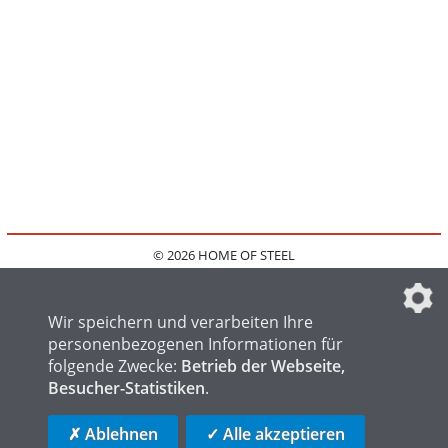
© 2026 HOME OF STEEL
HOME
KONTAKT
MEDIADATEN
DATENSCHUTZ
IMPRESSUM
FAQ
DATENSCHUTZEINSTELLUNGEN
Wir speichern und verarbeiten Ihre
personenbezogenen Informationen für
folgende Zwecke:
Betrieb der Webseite,
Besucher-Statistiken
.
HOME OF WELDING
HOME OF FOUNDRY
HOME OF LOGISTICS
✗ Ablehnen
✓ Alle akzeptieren