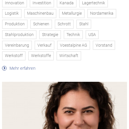
Innovation
Investition
Kanada
Lagertechnik
Logistik
Maschinenbau
Metallurgie
Nordamerika
Produktion
Schienen
Schrott
Stahl
Stahlproduktion
Strategie
Technik
USA
Vereinbarung
Verkauf
Voestalpine AG
Vorstand
Werkstoff
Werkstoffe
Wirtschaft
Mehr erfahren