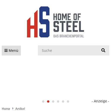
S
Menü
- Anzeige -
Home
Artikel