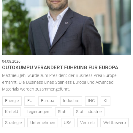
04.08.2026
OUTOKUMPU VERÄNDERT FÜHRUNG FÜR EUROPA
Matthieu Jehl wurde zum President der Business Area Europe
ernannt. Die Business Lines Stainless Europa und Advanced
Materials werden zusammengeführt.
Energie
EU
Europa
Industrie
ING
KI
Krefeld
Legierungen
Stahl
Stahlindustrie
Strategie
Unternehmen
USA
Vertrieb
Wettbewerb