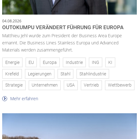
04.08.2026
OUTOKUMPU VERÄNDERT FÜHRUNG FÜR EUROPA
Matthieu Jehl wurde zum President der Business Area Europe
ernannt. Die Business Lines Stainless Europa und Advanced
Materials werden zusammengeführt.
Energie
EU
Europa
Industrie
ING
KI
Krefeld
Legierungen
Stahl
Stahlindustrie
Strategie
Unternehmen
USA
Vertrieb
Wettbewerb
Mehr erfahren