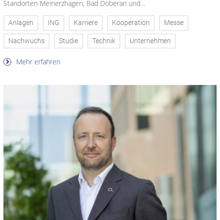
Standorten Meinerzhagen, Bad Doberan und...
Anlagen
ING
Karriere
Kooperation
Messe
Nachwuchs
Studie
Technik
Unternehmen
Mehr erfahren