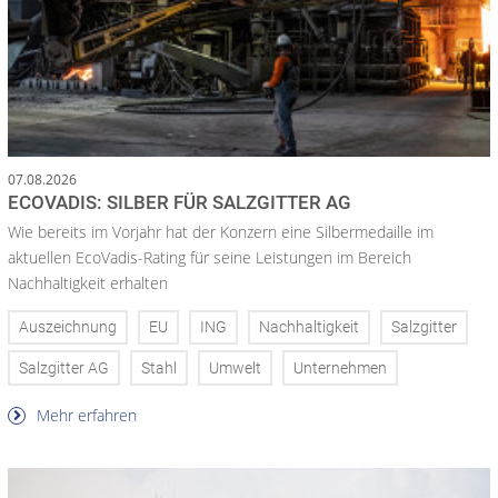
07.08.2026
ECOVADIS: SILBER FÜR SALZGITTER AG
Wie bereits im Vorjahr hat der Konzern eine Silbermedaille im
aktuellen EcoVadis-Rating für seine Leistungen im Bereich
Nachhaltigkeit erhalten
Auszeichnung
EU
ING
Nachhaltigkeit
Salzgitter
Salzgitter AG
Stahl
Umwelt
Unternehmen
Mehr erfahren