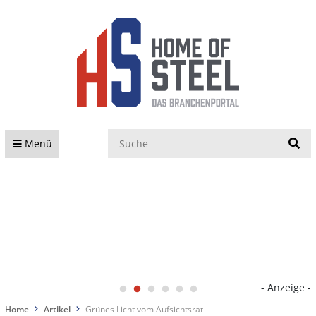
S
Menü
- Anzeige -
Home
Artikel
Grünes Licht vom Aufsichtsrat