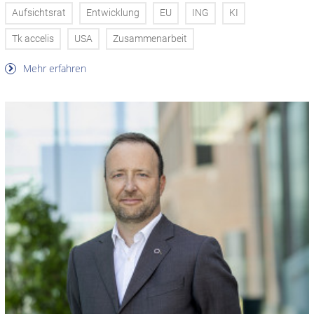
Aufsichtsrat
Entwicklung
EU
ING
KI
Tk accelis
USA
Zusammenarbeit
Mehr erfahren