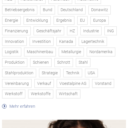
Betriebsergebnis
Bund
Deutschland
Donawitz
Energie
Entwicklung
Ergebnis
EU
Europa
Finanzierung
Geschäftsjahr
HZ
Industrie
ING
Innovation
Investition
Kanada
Lagertechnik
Logistik
Maschinenbau
Metallurgie
Nordamerika
Produktion
Schienen
Schrott
Stahl
Stahlproduktion
Strategie
Technik
USA
Vereinbarung
Verkauf
Voestalpine AG
Vorstand
Werkstoff
Werkstoffe
Wirtschaft
Mehr erfahren