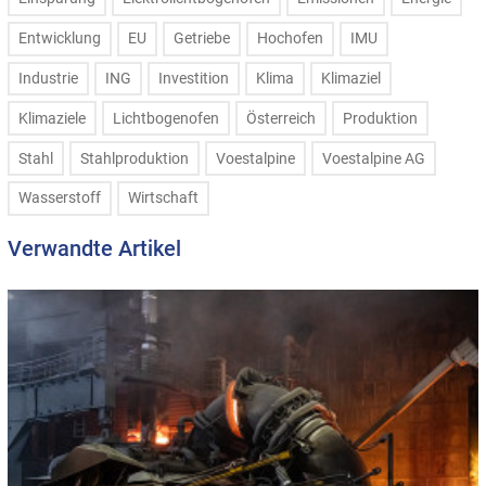
Entwicklung
EU
Getriebe
Hochofen
IMU
Industrie
ING
Investition
Klima
Klimaziel
Klimaziele
Lichtbogenofen
Österreich
Produktion
Stahl
Stahlproduktion
Voestalpine
Voestalpine AG
Wasserstoff
Wirtschaft
Verwandte Artikel