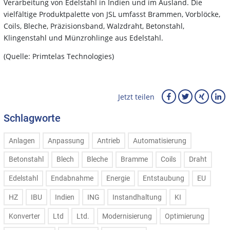
Verarbeitung von Edelstahl in Indien und im Ausland. Die
vielfältige Produktpalette von JSL umfasst Brammen, Vorblöcke,
Coils, Bleche, Präzisionsband, Walzdraht, Betonstahl,
Klingenstahl und Münzrohlinge aus Edelstahl.
(Quelle: Primtelas Technologies)
Jetzt teilen
Schlagworte
Anlagen
Anpassung
Antrieb
Automatisierung
Betonstahl
Blech
Bleche
Bramme
Coils
Draht
Edelstahl
Endabnahme
Energie
Entstaubung
EU
HZ
IBU
Indien
ING
Instandhaltung
KI
Konverter
Ltd
Ltd.
Modernisierung
Optimierung