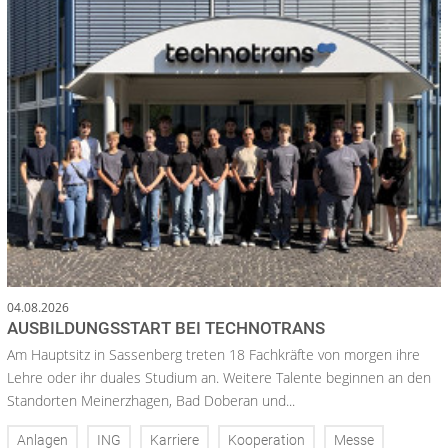
04.08.2026
AUSBILDUNGSSTART BEI TECHNOTRANS
Am Hauptsitz in Sassenberg treten 18 Fachkräfte von morgen ihre
Lehre oder ihr duales Studium an. Weitere Talente beginnen an den
Standorten Meinerzhagen, Bad Doberan und...
Anlagen
ING
Karriere
Kooperation
Messe