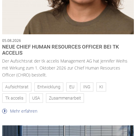
05.08.2026
NEUE CHIEF HUMAN RESOURCES OFFICER BEI TK
ACCELIS
Der Aufsichtsrat der tk accelis Management AG hat Jennifer Weihs
mit Wirkung zum 1. Oktober 2026 zur Chief Human Resources
Officer (CHRO) bestellt.
Aufsichtsrat
Entwicklung
EU
ING
KI
Tk accelis
USA
Zusammenarbeit
Mehr erfahren