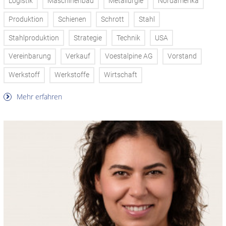
Logistik
Maschinenbau
Metallurgie
Nordamerika
Produktion
Schienen
Schrott
Stahl
Stahlproduktion
Strategie
Technik
USA
Vereinbarung
Verkauf
Voestalpine AG
Vorstand
Werkstoff
Werkstoffe
Wirtschaft
Mehr erfahren