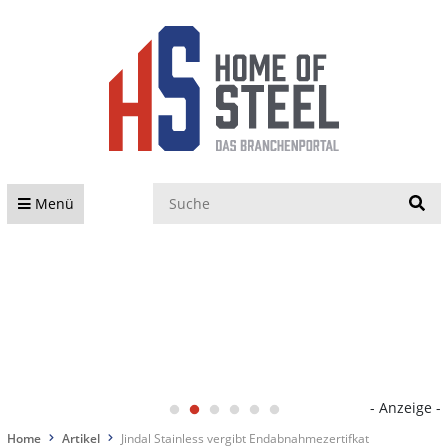
S
Menü
- Anzeige -
Home
Artikel
Jindal Stainless vergibt Endabnahmezertifkat