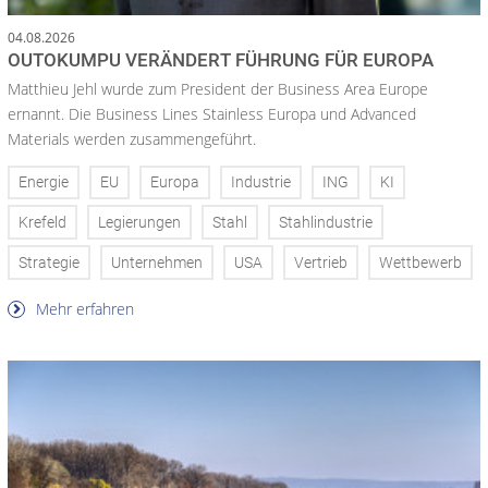
04.08.2026
OUTOKUMPU VERÄNDERT FÜHRUNG FÜR EUROPA
Matthieu Jehl wurde zum President der Business Area Europe
ernannt. Die Business Lines Stainless Europa und Advanced
Materials werden zusammengeführt.
Energie
EU
Europa
Industrie
ING
KI
Krefeld
Legierungen
Stahl
Stahlindustrie
Strategie
Unternehmen
USA
Vertrieb
Wettbewerb
Mehr erfahren