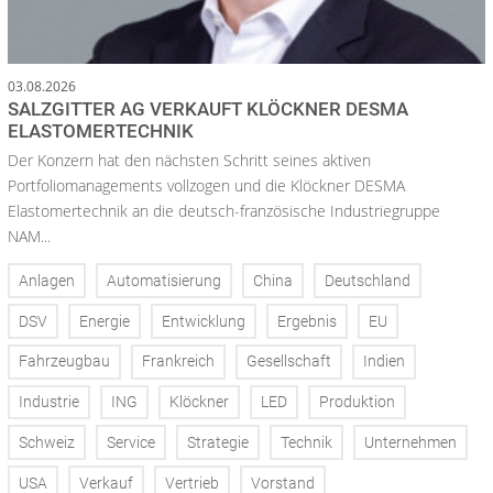
03.08.2026
SALZGITTER AG VERKAUFT KLÖCKNER DESMA
ELASTOMERTECHNIK
Der Konzern hat den nächsten Schritt seines aktiven
Portfoliomanagements vollzogen und die Klöckner DESMA
Elastomertechnik an die deutsch-französische Industriegruppe
NAM...
Anlagen
Automatisierung
China
Deutschland
DSV
Energie
Entwicklung
Ergebnis
EU
Fahrzeugbau
Frankreich
Gesellschaft
Indien
Industrie
ING
Klöckner
LED
Produktion
Schweiz
Service
Strategie
Technik
Unternehmen
USA
Verkauf
Vertrieb
Vorstand