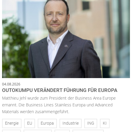
04.08.2026
OUTOKUMPU VERÄNDERT FÜHRUNG FÜR EUROPA
Matthieu Jehl wurde zum President der Business Area Europe
ernannt. Die Business Lines Stainless Europa und Advanced
Materials werden zusammengeführt.
Energie
EU
Europa
Industrie
ING
KI