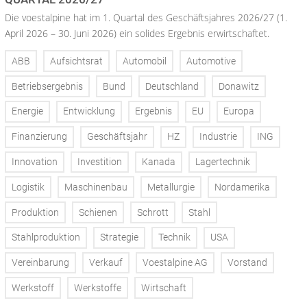
Die voestalpine hat im 1. Quartal des Geschäftsjahres 2026/27 (1.
April 2026 – 30. Juni 2026) ein solides Ergebnis erwirtschaftet.
ABB
Aufsichtsrat
Automobil
Automotive
Betriebsergebnis
Bund
Deutschland
Donawitz
Energie
Entwicklung
Ergebnis
EU
Europa
Finanzierung
Geschäftsjahr
HZ
Industrie
ING
Innovation
Investition
Kanada
Lagertechnik
Logistik
Maschinenbau
Metallurgie
Nordamerika
Produktion
Schienen
Schrott
Stahl
Stahlproduktion
Strategie
Technik
USA
Vereinbarung
Verkauf
Voestalpine AG
Vorstand
Werkstoff
Werkstoffe
Wirtschaft