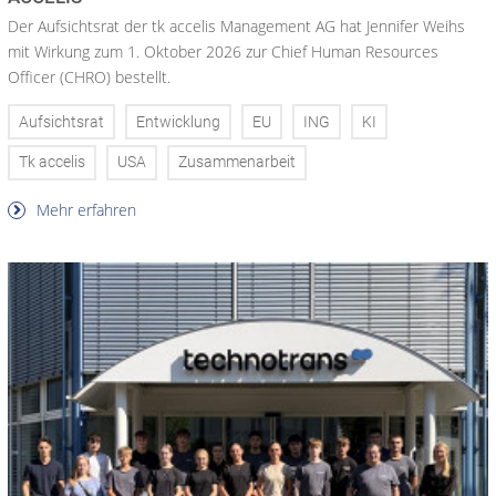
Der Aufsichtsrat der tk accelis Management AG hat Jennifer Weihs
mit Wirkung zum 1. Oktober 2026 zur Chief Human Resources
Officer (CHRO) bestellt.
Aufsichtsrat
Entwicklung
EU
ING
KI
Tk accelis
USA
Zusammenarbeit
Mehr erfahren