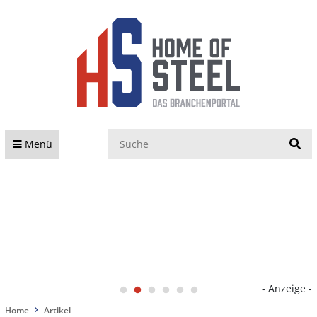
S
Menü
- Anzeige -
Home
Artikel