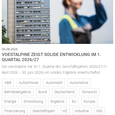
06.08.2026
VOESTALPINE ZEIGT SOLIDE ENTWICKLUNG IM 1.
QUARTAL 2026/27
Die voestalpine hat im 1. Quartal des Geschäftsjahres 2026/27 (1.
April 2026 – 30. Juni 2026) ein solides Ergebnis erwirtschaftet.
ABB
Aufsichtsrat
Automobil
Automotive
Betriebsergebnis
Bund
Deutschland
Donawitz
Energie
Entwicklung
Ergebnis
EU
Europa
Finanzierung
Geschäftsjahr
HZ
Industrie
ING