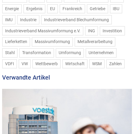
Energie
Ergebnis
EU
Frankreich
Getriebe
IBU
IMU
Industrie
Industrieverband Blechumformung
Industrieverband Massivumformung e.V.
ING
Investition
Lieferketten
Massivumformung
Metallverarbeitung
Stahl
Transformation
Umformung
Unternehmen
VDFI
VW
Wettbewerb
Wirtschaft
WSM
Zahlen
Verwandte Artikel