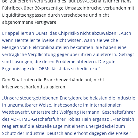
Bei Zulieferern verursacht dies laut DSV-Geschäftsführer Hans
Führlbeck über 30-prozentige Umsatzeinbrüche, verbunden mit
Liquiditätsengpässen durch verschobene und nicht
abgenommene Fertigware.
Er appelliert an OEMs, das Chiprisiko nicht abzuwälzen: „Auch
wenn Hersteller teilweise nicht wissen, wann sie welche
Mengen von Elektronikbauteilen bekommen: Sie haben eine
vertragliche Verpflichtung gegenüber ihren Zulieferern. Gefragt
sind Lösungen, die deren Probleme abfedern. Die gute
Ergebnislage der OEMs lässt das sicherlich zu.“
Den Staat rufen die Branchenverbände auf, nicht
krisenverschärfend zu agieren.
„Unsere steuergetriebenen Energiepreise belasten die Industrie
in unzumutbarer Weise. Insbesondere im internationalen
Wettbewerb“, unterstreicht Wolfgang Hermann, Geschäftsführer
des VDFI. IMU-Geschäftsführer Tobias Hain ergänzt: „Frankreich
reagiert auf die aktuelle Lage mit einem Energiedeckel zum
Schutz der Industrie, Deutschland erhöht dagegen die Preise.“