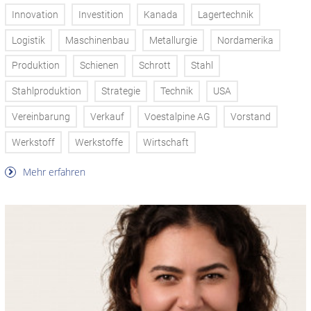
Innovation
Investition
Kanada
Lagertechnik
Logistik
Maschinenbau
Metallurgie
Nordamerika
Produktion
Schienen
Schrott
Stahl
Stahlproduktion
Strategie
Technik
USA
Vereinbarung
Verkauf
Voestalpine AG
Vorstand
Werkstoff
Werkstoffe
Wirtschaft
Mehr erfahren