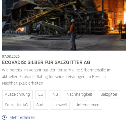
07.08.2026
ECOVADIS: SILBER FÜR SALZGITTER AG
Wie bereits im Vorjahr hat der Konzern eine Silbermedaille im
aktuellen EcoVadis-Rating für seine Leistungen im Bereich
Nachhaltigkeit erhalten
Auszeichnung
EU
ING
Nachhaltigkeit
Salzgitter
Salzgitter AG
Stahl
Umwelt
Unternehmen
Mehr erfahren