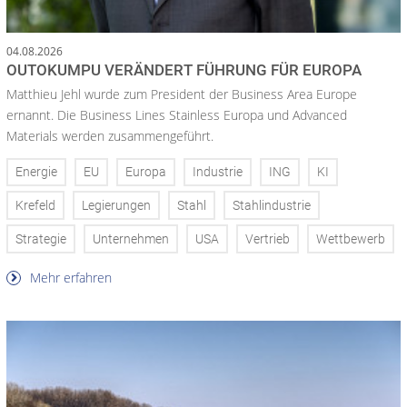
04.08.2026
OUTOKUMPU VERÄNDERT FÜHRUNG FÜR EUROPA
Matthieu Jehl wurde zum President der Business Area Europe
ernannt. Die Business Lines Stainless Europa und Advanced
Materials werden zusammengeführt.
Energie
EU
Europa
Industrie
ING
KI
Krefeld
Legierungen
Stahl
Stahlindustrie
Strategie
Unternehmen
USA
Vertrieb
Wettbewerb
Mehr erfahren