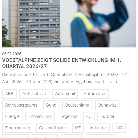
06.08.2026
VOESTALPINE ZEIGT SOLIDE ENTWICKLUNG IM 1.
QUARTAL 2026/27
Die voestalpine hat im 1. Quartal des Geschäftsjahres 2026/27 (1.
April 2026 – 30. Juni 2026) ein solides Ergebnis erwirtschaftet.
ABB
Aufsichtsrat
Automobil
Automotive
Betriebsergebnis
Bund
Deutschland
Donawitz
Energie
Entwicklung
Ergebnis
EU
Europa
Finanzierung
Geschäftsjahr
HZ
Industrie
ING