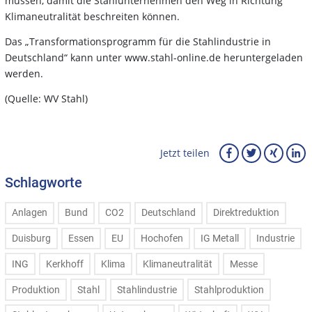
müssen, damit die Stahlunternehmen den Weg in Richtung
Klimaneutralität beschreiten können.
Das „Transformationsprogramm für die Stahlindustrie in
Deutschland“ kann unter www.stahl-online.de heruntergeladen
werden.
(Quelle: WV Stahl)
Jetzt teilen
Schlagworte
Anlagen
Bund
CO2
Deutschland
Direktreduktion
Duisburg
Essen
EU
Hochofen
IG Metall
Industrie
ING
Kerkhoff
Klima
Klimaneutralität
Messe
Produktion
Stahl
Stahlindustrie
Stahlproduktion