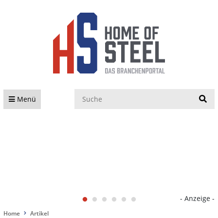
S
Menü
- Anzeige -
Home
Artikel