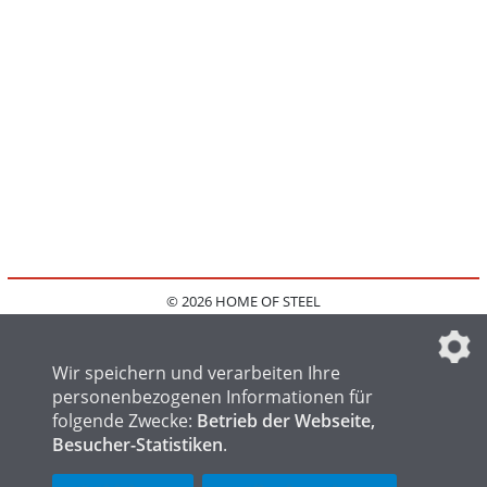
© 2026 HOME OF STEEL
HOME
KONTAKT
MEDIADATEN
DATENSCHUTZ
IMPRESSUM
FAQ
DATENSCHUTZEINSTELLUNGEN
Wir speichern und verarbeiten Ihre
personenbezogenen Informationen für
folgende Zwecke:
Betrieb der Webseite,
Besucher-Statistiken
.
HOME OF WELDING
HOME OF FOUNDRY
HOME OF LOGISTICS