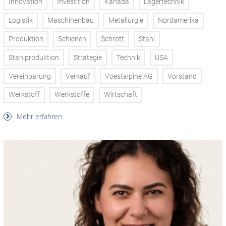
Innovation
Investition
Kanada
Lagertechnik
Logistik
Maschinenbau
Metallurgie
Nordamerika
Produktion
Schienen
Schrott
Stahl
Stahlproduktion
Strategie
Technik
USA
Vereinbarung
Verkauf
Voestalpine AG
Vorstand
Werkstoff
Werkstoffe
Wirtschaft
Mehr erfahren