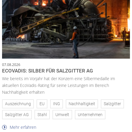
07.08.2026
ECOVADIS: SILBER FÜR SALZGITTER AG
Wie bereits im Vorjahr hat der Konzern eine Silbermedaille im
aktuellen EcoVadis-Rating für seine Leistungen im Bereich
Nachhaltigkeit erhalten
Auszeichnung
EU
ING
Nachhaltigkeit
Salzgitter
Salzgitter AG
Stahl
Umwelt
Unternehmen
Mehr erfahren