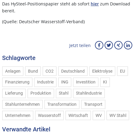
Das HySteel-Positionspapier steht ab sofort
hier
zum Download
bereit.
(Quelle: Deutscher Wasserstoff-Verband)
Jetzt teilen
Schlagworte
Anlagen
Bund
CO2
Deutschland
Elektrolyse
EU
Finanzierung
Industrie
ING
Investition
KI
Lieferung
Produktion
Stahl
Stahlindustrie
Stahlunternehmen
Transformation
Transport
Unternehmen
Wasserstoff
Wirtschaft
WV
WV Stahl
Verwandte Artikel