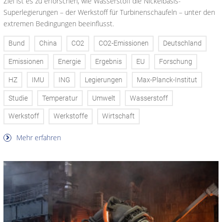
Ziel ist es zu erforschen, wie Wasserstoff die Nickelbasis-
Superlegierungen – der Werkstoff für Turbinenschaufeln – unter den
extremen Bedingungen beeinflusst.
Bund
China
CO2
CO2-Emissionen
Deutschland
Emissionen
Energie
Ergebnis
EU
Forschung
HZ
IMU
ING
Legierungen
Max-Planck-Institut
Studie
Temperatur
Umwelt
Wasserstoff
Werkstoff
Werkstoffe
Wirtschaft
Mehr erfahren