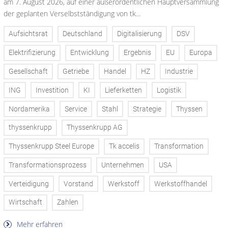
am 7. August 2026, auf einer außerordentlichen Hauptversammlung
der geplanten Verselbstständigung von tk...
Aufsichtsrat
Deutschland
Digitalisierung
DSV
Elektrifizierung
Entwicklung
Ergebnis
EU
Europa
Gesellschaft
Getriebe
Handel
HZ
Industrie
ING
Investition
KI
Lieferketten
Logistik
Nordamerika
Service
Stahl
Strategie
Thyssen
thyssenkrupp
Thyssenkrupp AG
Thyssenkrupp Steel Europe
Tk accelis
Transformation
Transformationsprozess
Unternehmen
USA
Verteidigung
Vorstand
Werkstoff
Werkstoffhandel
Wirtschaft
Zahlen
Mehr erfahren