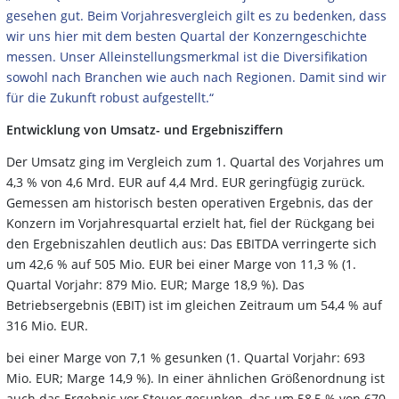
gesehen gut. Beim Vorjahresvergleich gilt es zu bedenken, dass
wir uns hier mit dem besten Quartal der Konzerngeschichte
messen. Unser Alleinstellungsmerkmal ist die Diversifikation
sowohl nach Branchen wie auch nach Regionen. Damit sind wir
für die Zukunft robust aufgestellt.“
Entwicklung von Umsatz- und Ergebnisziffern
Der Umsatz ging im Vergleich zum 1. Quartal des Vorjahres um
4,3 % von 4,6 Mrd. EUR auf 4,4 Mrd. EUR geringfügig zurück.
Gemessen am historisch besten operativen Ergebnis, das der
Konzern im Vorjahresquartal erzielt hat, fiel der Rückgang bei
den Ergebniszahlen deutlich aus: Das EBITDA verringerte sich
um 42,6 % auf 505 Mio. EUR bei einer Marge von 11,3 % (1.
Quartal Vorjahr: 879 Mio. EUR; Marge 18,9 %). Das
Betriebsergebnis (EBIT) ist im gleichen Zeitraum um 54,4 % auf
316 Mio. EUR.
bei einer Marge von 7,1 % gesunken (1. Quartal Vorjahr: 693
Mio. EUR; Marge 14,9 %). In einer ähnlichen Größenordnung ist
auch das Ergebnis vor Steuer gesunken, das um 58,5 % von 670