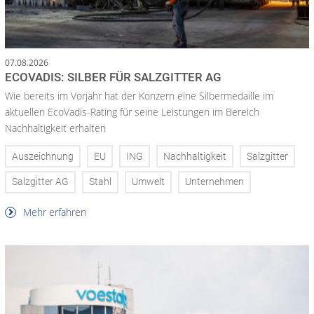
07.08.2026
ECOVADIS: SILBER FÜR SALZGITTER AG
Wie bereits im Vorjahr hat der Konzern eine Silbermedaille im
aktuellen EcoVadis-Rating für seine Leistungen im Bereich
Nachhaltigkeit erhalten
Auszeichnung
EU
ING
Nachhaltigkeit
Salzgitter
Salzgitter AG
Stahl
Umwelt
Unternehmen
Mehr erfahren