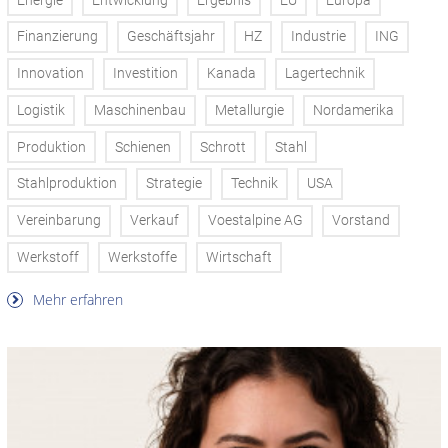
Energie
Entwicklung
Ergebnis
EU
Europa
Finanzierung
Geschäftsjahr
HZ
Industrie
ING
Innovation
Investition
Kanada
Lagertechnik
Logistik
Maschinenbau
Metallurgie
Nordamerika
Produktion
Schienen
Schrott
Stahl
Stahlproduktion
Strategie
Technik
USA
Vereinbarung
Verkauf
Voestalpine AG
Vorstand
Werkstoff
Werkstoffe
Wirtschaft
Mehr erfahren