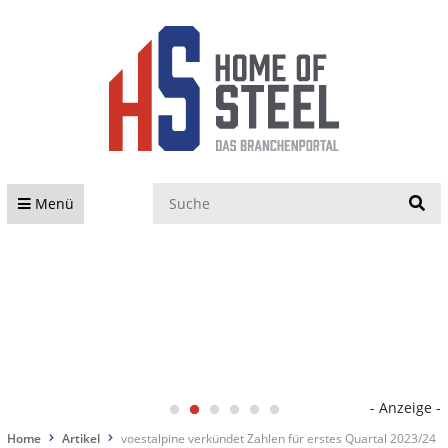
S
Menü
- Anzeige -
Home
Artikel
voestalpine verkündet Zahlen für erstes Quartal 2023/24