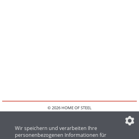
© 2026 HOME OF STEEL
HOME
KONTAKT
MEDIADATEN
DATENSCHUTZ
IMPRESSUM
FAQ
DATENSCHUTZEINSTELLUNGEN
Wir speichern und verarbeiten Ihre
personenbezogenen Informationen für