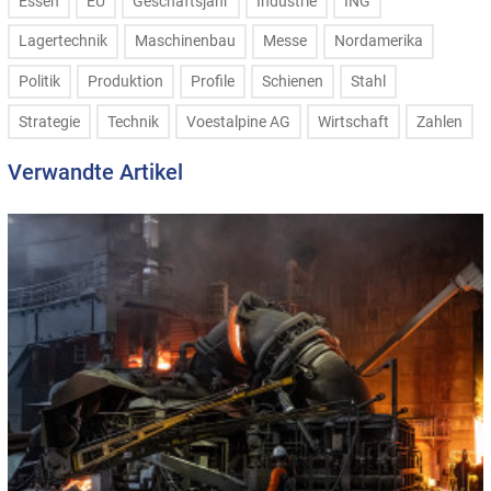
Essen
EU
Geschäftsjahr
Industrie
ING
Lagertechnik
Maschinenbau
Messe
Nordamerika
Politik
Produktion
Profile
Schienen
Stahl
Strategie
Technik
Voestalpine AG
Wirtschaft
Zahlen
Verwandte Artikel