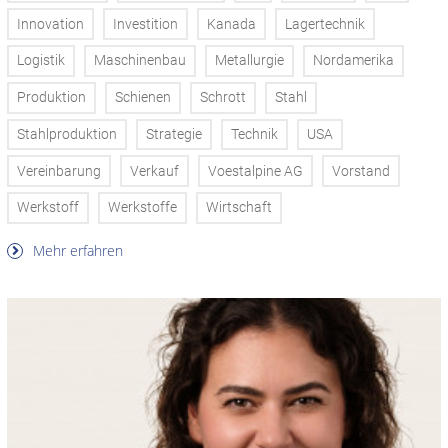
Innovation
Investition
Kanada
Lagertechnik
Logistik
Maschinenbau
Metallurgie
Nordamerika
Produktion
Schienen
Schrott
Stahl
Stahlproduktion
Strategie
Technik
USA
Vereinbarung
Verkauf
Voestalpine AG
Vorstand
Werkstoff
Werkstoffe
Wirtschaft
Mehr erfahren