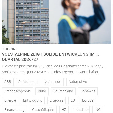
06.08.2026
VOESTALPINE ZEIGT SOLIDE ENTWICKLUNG IM 1.
QUARTAL 2026/27
Die voestalpine hat im 1. Quartal des Geschäftsjahres 2026/27 (1.
April 2026 – 30. Juni 2026) ein solides Ergebnis erwirtschaftet.
ABB
Aufsichtsrat
Automobil
Automotive
Betriebsergebnis
Bund
Deutschland
Donawitz
Energie
Entwicklung
Ergebnis
EU
Europa
Finanzierung
Geschäftsjahr
HZ
Industrie
ING