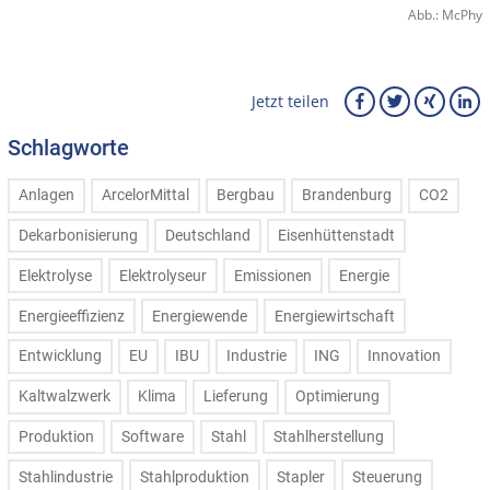
Abb.: McPhy
Jetzt teilen
Schlagworte
Anlagen
ArcelorMittal
Bergbau
Brandenburg
CO2
Dekarbonisierung
Deutschland
Eisenhüttenstadt
Elektrolyse
Elektrolyseur
Emissionen
Energie
Energieeffizienz
Energiewende
Energiewirtschaft
Entwicklung
EU
IBU
Industrie
ING
Innovation
Kaltwalzwerk
Klima
Lieferung
Optimierung
Produktion
Software
Stahl
Stahlherstellung
Stahlindustrie
Stahlproduktion
Stapler
Steuerung