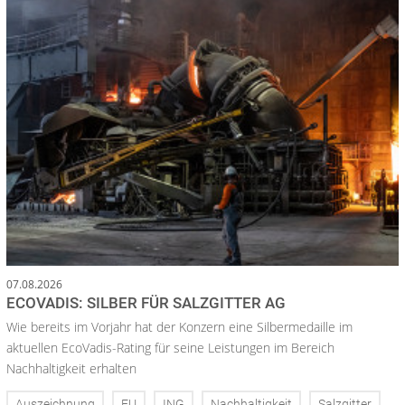
07.08.2026
ECOVADIS: SILBER FÜR SALZGITTER AG
Wie bereits im Vorjahr hat der Konzern eine Silbermedaille im
aktuellen EcoVadis-Rating für seine Leistungen im Bereich
Nachhaltigkeit erhalten
Auszeichnung
EU
ING
Nachhaltigkeit
Salzgitter