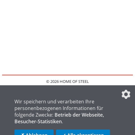
© 2026 HOME OF STEEL
HOME
KONTAKT
MEDIADATEN
DATENSCHUTZ
IMPRESSUM
FAQ
DATENSCHUTZEINSTELLUNGEN
Wir speichern und verarbeiten Ihre
personenbezogenen Informationen für
folgende Zwecke:
Betrieb der Webseite,
Besucher-Statistiken
.
HOME OF WELDING
HOME OF FOUNDRY
HOME OF LOGISTICS