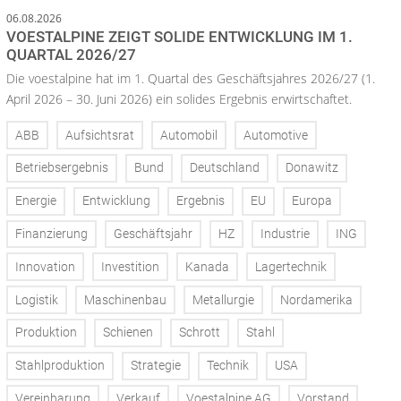
06.08.2026
VOESTALPINE ZEIGT SOLIDE ENTWICKLUNG IM 1.
QUARTAL 2026/27
Die voestalpine hat im 1. Quartal des Geschäftsjahres 2026/27 (1.
April 2026 – 30. Juni 2026) ein solides Ergebnis erwirtschaftet.
ABB
Aufsichtsrat
Automobil
Automotive
Betriebsergebnis
Bund
Deutschland
Donawitz
Energie
Entwicklung
Ergebnis
EU
Europa
Finanzierung
Geschäftsjahr
HZ
Industrie
ING
Innovation
Investition
Kanada
Lagertechnik
Logistik
Maschinenbau
Metallurgie
Nordamerika
Produktion
Schienen
Schrott
Stahl
Stahlproduktion
Strategie
Technik
USA
Vereinbarung
Verkauf
Voestalpine AG
Vorstand