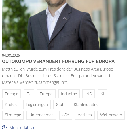
04.08.2026
OUTOKUMPU VERÄNDERT FÜHRUNG FÜR EUROPA
Matthieu Jehl wurde zum President der Business Area Europe
ernannt. Die Business Lines Stainless Europa und Advanced
Materials werden zusammengeführt.
Energie
EU
Europa
Industrie
ING
KI
Krefeld
Legierungen
Stahl
Stahlindustrie
Strategie
Unternehmen
USA
Vertrieb
Wettbewerb
Mehr erfahren