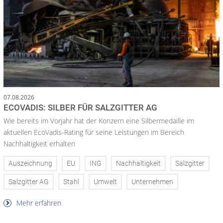
07.08.2026
ECOVADIS: SILBER FÜR SALZGITTER AG
Wie bereits im Vorjahr hat der Konzern eine Silbermedaille im
aktuellen EcoVadis-Rating für seine Leistungen im Bereich
Nachhaltigkeit erhalten
Auszeichnung
EU
ING
Nachhaltigkeit
Salzgitter
Salzgitter AG
Stahl
Umwelt
Unternehmen
Mehr erfahren