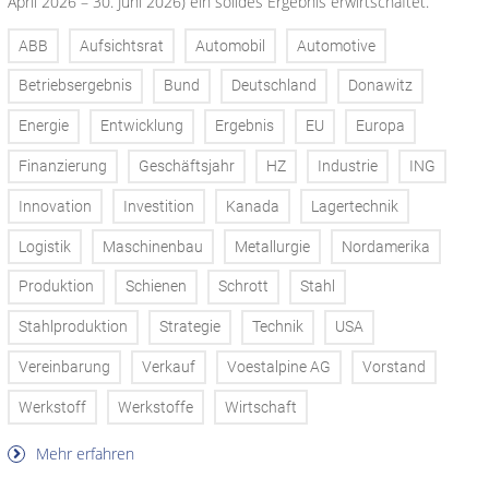
April 2026 – 30. Juni 2026) ein solides Ergebnis erwirtschaftet.
ABB
Aufsichtsrat
Automobil
Automotive
Betriebsergebnis
Bund
Deutschland
Donawitz
Energie
Entwicklung
Ergebnis
EU
Europa
Finanzierung
Geschäftsjahr
HZ
Industrie
ING
Innovation
Investition
Kanada
Lagertechnik
Logistik
Maschinenbau
Metallurgie
Nordamerika
Produktion
Schienen
Schrott
Stahl
Stahlproduktion
Strategie
Technik
USA
Vereinbarung
Verkauf
Voestalpine AG
Vorstand
Werkstoff
Werkstoffe
Wirtschaft
Mehr erfahren