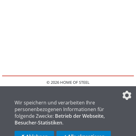
© 2026 HOME OF STEEL
HOME
KONTAKT
MEDIADATEN
DATENSCHUTZ
IMPRESSUM
FAQ
DATENSCHUTZEINSTELLUNGEN
Wir speichern und verarbeiten Ihre
personenbezogenen Informationen für
folgende Zwecke:
Betrieb der Webseite,
Besucher-Statistiken
.
HOME OF WELDING
HOME OF FOUNDRY
HOME OF LOGISTICS