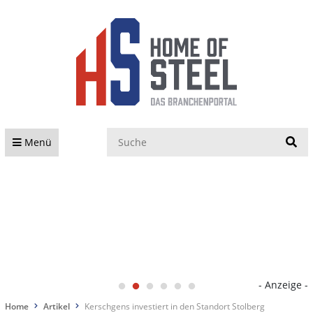
S
Menü
- Anzeige -
Home
Artikel
Kerschgens investiert in den Standort Stolberg