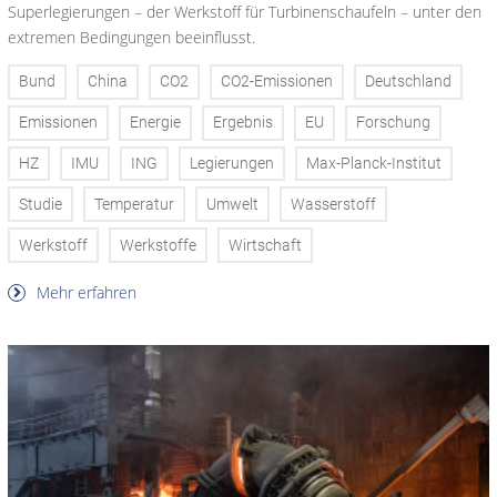
Superlegierungen – der Werkstoff für Turbinenschaufeln – unter den
extremen Bedingungen beeinflusst.
Bund
China
CO2
CO2-Emissionen
Deutschland
Emissionen
Energie
Ergebnis
EU
Forschung
HZ
IMU
ING
Legierungen
Max-Planck-Institut
Studie
Temperatur
Umwelt
Wasserstoff
Werkstoff
Werkstoffe
Wirtschaft
Mehr erfahren