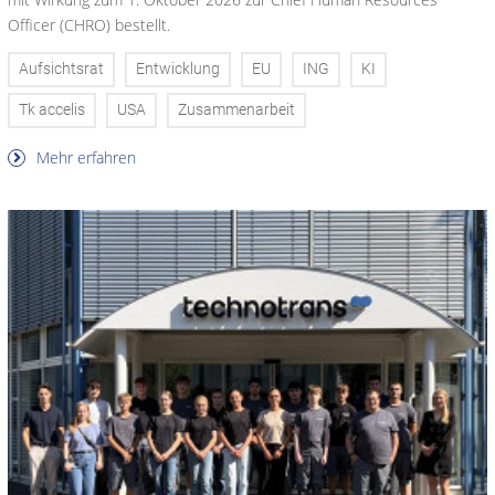
Officer (CHRO) bestellt.
Aufsichtsrat
Entwicklung
EU
ING
KI
Tk accelis
USA
Zusammenarbeit
Mehr erfahren