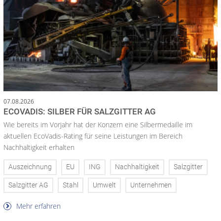
07.08.2026
ECOVADIS: SILBER FÜR SALZGITTER AG
Wie bereits im Vorjahr hat der Konzern eine Silbermedaille im
aktuellen EcoVadis-Rating für seine Leistungen im Bereich
Nachhaltigkeit erhalten
Auszeichnung
EU
ING
Nachhaltigkeit
Salzgitter
Salzgitter AG
Stahl
Umwelt
Unternehmen
Mehr erfahren