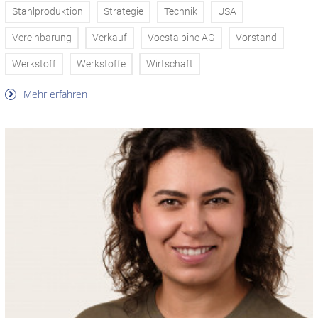
Stahlproduktion
Strategie
Technik
USA
Vereinbarung
Verkauf
Voestalpine AG
Vorstand
Werkstoff
Werkstoffe
Wirtschaft
Mehr erfahren