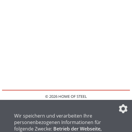
© 2026 HOME OF STEEL
HOME
KONTAKT
MEDIADATEN
DATENSCHUTZ
IMPRESSUM
FAQ
DATENSCHUTZEINSTELLUNGEN
Wir speichern und verarbeiten Ihre
personenbezogenen Informationen für
folgende Zwecke:
Betrieb der Webseite,