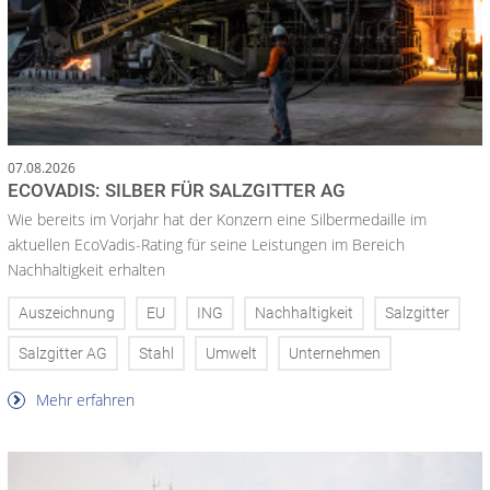
07.08.2026
ECOVADIS: SILBER FÜR SALZGITTER AG
Wie bereits im Vorjahr hat der Konzern eine Silbermedaille im
aktuellen EcoVadis-Rating für seine Leistungen im Bereich
Nachhaltigkeit erhalten
Auszeichnung
EU
ING
Nachhaltigkeit
Salzgitter
Salzgitter AG
Stahl
Umwelt
Unternehmen
Mehr erfahren