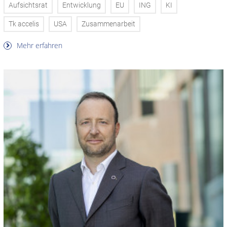
Aufsichtsrat
Entwicklung
EU
ING
KI
Tk accelis
USA
Zusammenarbeit
Mehr erfahren