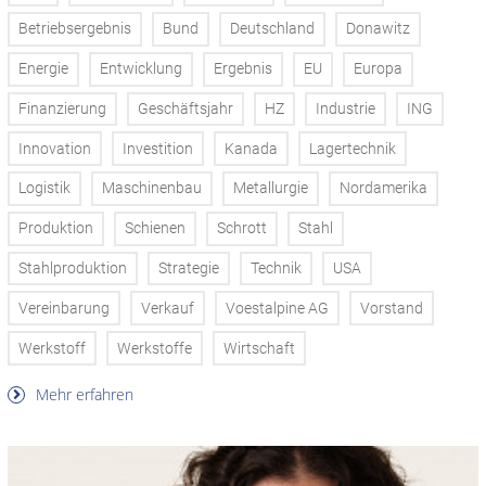
Betriebsergebnis
Bund
Deutschland
Donawitz
Energie
Entwicklung
Ergebnis
EU
Europa
Finanzierung
Geschäftsjahr
HZ
Industrie
ING
Innovation
Investition
Kanada
Lagertechnik
Logistik
Maschinenbau
Metallurgie
Nordamerika
Produktion
Schienen
Schrott
Stahl
Stahlproduktion
Strategie
Technik
USA
Vereinbarung
Verkauf
Voestalpine AG
Vorstand
Werkstoff
Werkstoffe
Wirtschaft
Mehr erfahren