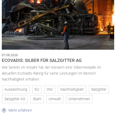
07.08.2026
ECOVADIS: SILBER FÜR SALZGITTER AG
Wie bereits im Vorjahr hat der Konzern eine Silbermedaille im
aktuellen EcoVadis-Rating für seine Leistungen im Bereich
Nachhaltigkeit erhalten
Auszeichnung
EU
ING
Nachhaltigkeit
Salzgitter
Salzgitter AG
Stahl
Umwelt
Unternehmen
Mehr erfahren