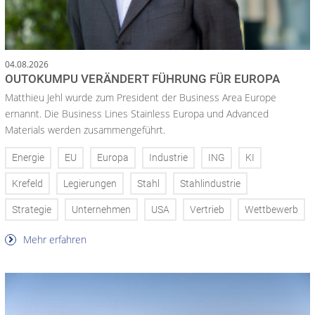
04.08.2026
OUTOKUMPU VERÄNDERT FÜHRUNG FÜR EUROPA
Matthieu Jehl wurde zum President der Business Area Europe
ernannt. Die Business Lines Stainless Europa und Advanced
Materials werden zusammengeführt.
Energie
EU
Europa
Industrie
ING
KI
Krefeld
Legierungen
Stahl
Stahlindustrie
Strategie
Unternehmen
USA
Vertrieb
Wettbewerb
Mehr erfahren