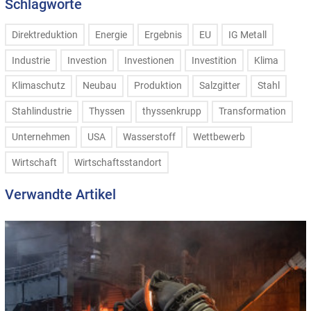
Schlagworte
Direktreduktion
Energie
Ergebnis
EU
IG Metall
Industrie
Investion
Investionen
Investition
Klima
Klimaschutz
Neubau
Produktion
Salzgitter
Stahl
Stahlindustrie
Thyssen
thyssenkrupp
Transformation
Unternehmen
USA
Wasserstoff
Wettbewerb
Wirtschaft
Wirtschaftsstandort
Verwandte Artikel