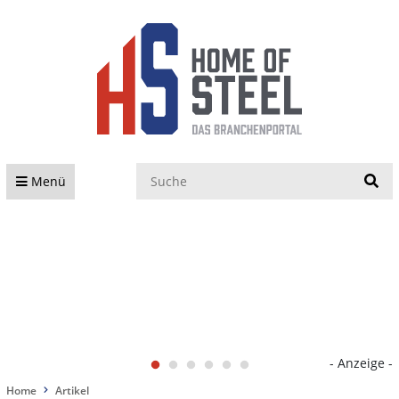
S
Menü
- Anzeige -
Home
Artikel